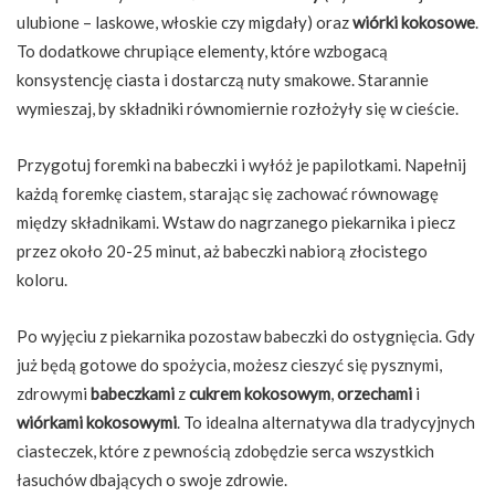
ulubione – laskowe, włoskie czy migdały) oraz
wiórki kokosowe
.
To dodatkowe chrupiące elementy, które wzbogacą
konsystencję ciasta i dostarczą nuty smakowe. Starannie
wymieszaj, by składniki równomiernie rozłożyły się w cieście.
Przygotuj foremki na babeczki i wyłóż je papilotkami. Napełnij
każdą foremkę ciastem, starając się zachować równowagę
między składnikami. Wstaw do nagrzanego piekarnika i piecz
przez około 20-25 minut, aż babeczki nabiorą złocistego
koloru.
Po wyjęciu z piekarnika pozostaw babeczki do ostygnięcia. Gdy
już będą gotowe do spożycia, możesz cieszyć się pysznymi,
zdrowymi
babeczkami
z
cukrem kokosowym
,
orzechami
i
wiórkami kokosowymi
. To idealna alternatywa dla tradycyjnych
ciasteczek, które z pewnością zdobędzie serca wszystkich
łasuchów dbających o swoje zdrowie.