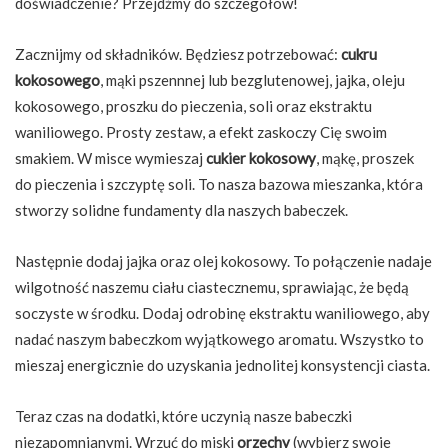
doświadczenie? Przejdźmy do szczegółów!
Zacznijmy od składników. Będziesz potrzebować:
cukru
kokosowego
, mąki pszennnej lub bezglutenowej, jajka, oleju
kokosowego, proszku do pieczenia, soli oraz ekstraktu
waniliowego. Prosty zestaw, a efekt zaskoczy Cię swoim
smakiem. W misce wymieszaj
cukier kokosowy
, mąkę, proszek
do pieczenia i szczyptę soli. To nasza bazowa mieszanka, która
stworzy solidne fundamenty dla naszych babeczek.
Następnie dodaj jajka oraz olej kokosowy. To połączenie nadaje
wilgotność naszemu ciału ciastecznemu, sprawiając, że będą
soczyste w środku. Dodaj odrobinę ekstraktu waniliowego, aby
nadać naszym babeczkom wyjątkowego aromatu. Wszystko to
mieszaj energicznie do uzyskania jednolitej konsystencji ciasta.
Teraz czas na dodatki, które uczynią nasze babeczki
niezapomnianymi. Wrzuć do miski
orzechy
(wybierz swoje