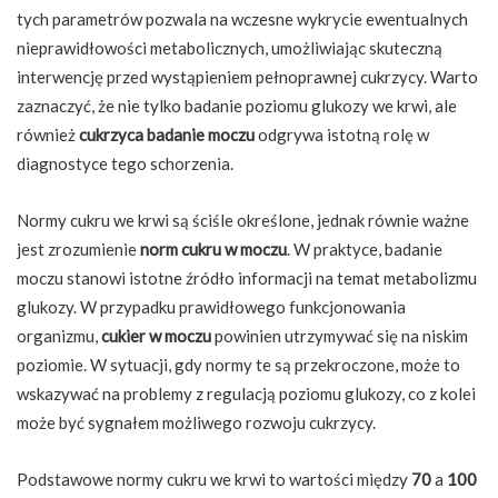
tych parametrów pozwala na wczesne wykrycie ewentualnych
nieprawidłowości metabolicznych, umożliwiając skuteczną
interwencję przed wystąpieniem pełnoprawnej cukrzycy. Warto
zaznaczyć, że nie tylko badanie poziomu glukozy we krwi, ale
również
cukrzyca badanie moczu
odgrywa istotną rolę w
diagnostyce tego schorzenia.
Normy cukru we krwi są ściśle określone, jednak równie ważne
jest zrozumienie
norm cukru w moczu
. W praktyce, badanie
moczu stanowi istotne źródło informacji na temat metabolizmu
glukozy. W przypadku prawidłowego funkcjonowania
organizmu,
cukier w moczu
powinien utrzymywać się na niskim
poziomie. W sytuacji, gdy normy te są przekroczone, może to
wskazywać na problemy z regulacją poziomu glukozy, co z kolei
może być sygnałem możliwego rozwoju cukrzycy.
Podstawowe normy cukru we krwi to wartości między
70
a
100