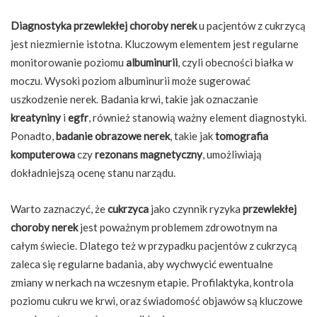
Diagnostyka przewlekłej choroby nerek
u pacjentów z cukrzycą
jest niezmiernie istotna. Kluczowym elementem jest regularne
monitorowanie poziomu
albuminurii
, czyli obecności białka w
moczu. Wysoki poziom albuminurii może sugerować
uszkodzenie nerek. Badania krwi, takie jak oznaczanie
kreatyniny
i
egfr
, również stanowią ważny element diagnostyki.
Ponadto,
badanie obrazowe nerek
, takie jak
tomografia
komputerowa
czy
rezonans magnetyczny
, umożliwiają
dokładniejszą ocenę stanu narządu.
Warto zaznaczyć, że
cukrzyca
jako czynnik ryzyka
przewlekłej
choroby nerek
jest poważnym problemem zdrowotnym na
całym świecie. Dlatego też w przypadku pacjentów z cukrzycą
zaleca się regularne badania, aby wychwycić ewentualne
zmiany w nerkach na wczesnym etapie. Profilaktyka, kontrola
poziomu cukru we krwi, oraz świadomość objawów są kluczowe