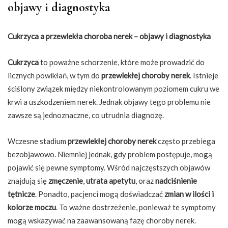
objawy i diagnostyka
Cukrzyca a przewlekła choroba nerek – objawy i diagnostyka
Cukrzyca
to poważne schorzenie, które może prowadzić do
licznych powikłań, w tym do
przewlekłej choroby nerek
. Istnieje
ściślony związek między niekontrolowanym poziomem cukru we
krwi a uszkodzeniem nerek. Jednak objawy tego problemu nie
zawsze są jednoznaczne, co utrudnia diagnozę.
Wczesne stadium
przewlekłej choroby nerek
często przebiega
bezobjawowo. Niemniej jednak, gdy problem postępuje, mogą
pojawić się pewne symptomy. Wśród najczęstszych objawów
znajdują się
zmęczenie
,
utrata apetytu
, oraz
nadciśnienie
tętnicze
. Ponadto, pacjenci mogą doświadczać
zmian w ilości i
kolorze moczu
. To ważne dostrzeżenie, ponieważ te symptomy
mogą wskazywać na zaawansowaną fazę choroby nerek.