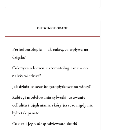
OSTATNIO DODANE
Periodontologia – jak cukrzyca wpływa na
dziąsła?
Cukrzyca a leczenie stomatologiczne – co
należy wiedzieć?
Jak działa osocze bogatopłytkowe na włosy?
Zabiegi modelowania sylwetki: usuwanie
cellulitu i ujędrnianie skóry jeszcze nigdy nie
było tak proste
Cukier i jego niespodziewane skutki