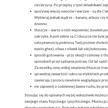
ciecierzyca. Po przepisy z tymi składnikami za
spożywaj więcej owoców i warzyw – są dla Cie
Wybieraj jednak mądrze – banany, arbuzy czy me
dzwonu;
tłuszcze – warto o nich wspomnieć, bowiem po
cukrzyka. A potrzebne są Ci tłuszcze nie byle j
cała pewnością podniosą Twój poziom cholester
masło ghee), oliwa z oliwek lub olej kokosowy.
sposób gotowania – przy okazji rozmowy o tł
sposobach przyrządzania potraw. Od lat sądzi s
Za wszelką cenę unikaj smażenia (tłuszcze tran
sprawdzaj zawartość cukru na etykietach produk
zawierają z pozoru niewinnie wyglądające pro
nie zapomnij o codziennej dawce ruchu, bo prze
Stosując się do opisanych wyżej wskazówek możesz 
swojego stanu fizycznego i psychicznego. Musisz prze
chorobą normalnie żyć. Potrzeba jedynie odrobinę w