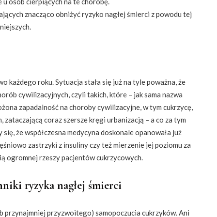
 u osób cierpiących na te chorobę.
ających znacząco obniżyć ryzyko nagłej śmierci z powodu tej
niejszych.
o każdego roku. Sytuacja stała się już na tyle poważna, że
rób cywilizacyjnych, czyli takich, które – jak sama nazwa
ożona zapadalność na choroby cywilizacyjne, w tym cukrzycę,
 zataczającą coraz szersze kręgi urbanizacją – a co za tym
y się, że współczesna medycyna doskonale opanowała już
niowo zastrzyki z insuliny czy też mierzenie jej poziomu za
ią ogromnej rzeszy pacjentów cukrzycowych.
niki ryzyka nagłej śmierci
lub przynajmniej przyzwoitego) samopoczucia cukrzyków. Ani