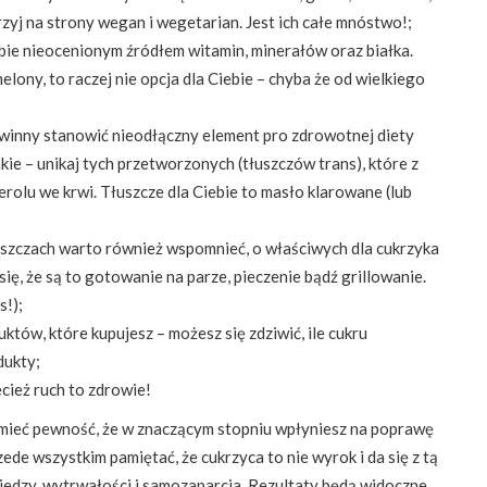
jrzyj na strony wegan i wegetarian. Jest ich całe mnóstwo!;
bie nieocenionym źródłem witamin, minerałów oraz białka.
lony, to raczej nie opcja dla Ciebie – chyba że od wielkiego
winny stanowić nieodłączny element pro zdrowotnej diety
akie – unikaj tych przetworzonych (tłuszczów trans), które z
olu we krwi. Tłuszcze dla Ciebie to masło klarowane (lub
uszczach warto również wspomnieć, o właściwych dla cukrzyka
ię, że są to gotowanie na parze, pieczenie bądź grillowanie.
s!);
tów, które kupujesz – możesz się zdziwić, ile cukru
dukty;
cież ruch to zdrowie!
mieć pewność, że w znaczącym stopniu wpłyniesz na poprawę
de wszystkim pamiętać, że cukrzyca to nie wyrok i da się z tą
iedzy, wytrwałości i samozaparcia. Rezultaty będą widoczne