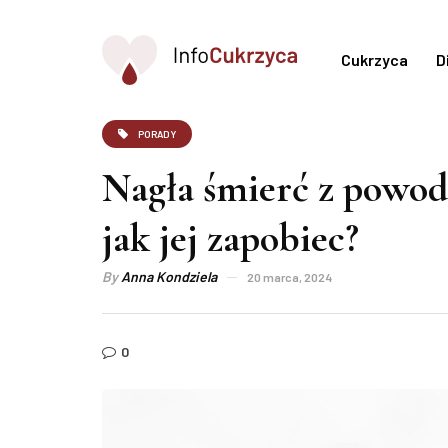
Cukrzyca
D
PORADY
Nagła śmierć z powod
jak jej zapobiec?
By
Anna Kondziela
20 marca, 2024
0