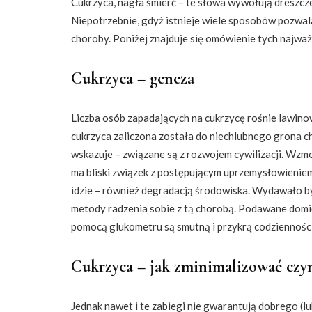
Cukrzyca, nagła śmierć – te słowa wywołują dreszcze
Niepotrzebnie, gdyż istnieje wiele sposobów pozwal
choroby. Poniżej znajduje się omówienie tych najważ
Cukrzyca – geneza
Liczba osób zapadających na cukrzycę rośnie lawinow
cukrzyca zaliczona została do niechlubnego grona cho
wskazuje – związane są z rozwojem cywilizacji. Wzm
ma bliski związek z postępującym uprzemysłowieniem,
idzie – również degradacją środowiska. Wydawało b
metody radzenia sobie z tą chorobą. Podawane domięś
pomocą glukometru są smutną i przykrą codziennośc
Cukrzyca – jak zminimalizować czyn
Jednak nawet i te zabiegi nie gwarantują dobrego (