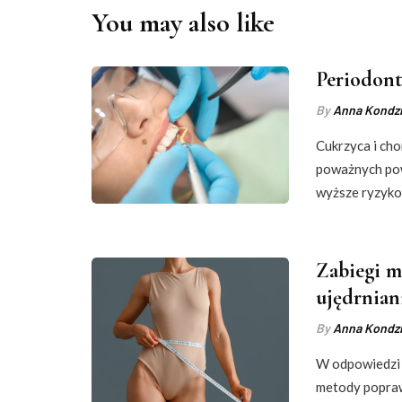
You may also like
Periodont
By
Anna Kondzi
Cukrzyca i cho
poważnych pow
wyższe ryzyk
Zabiegi m
ujędrniani
By
Anna Kondzi
W odpowiedzi 
metody popraw