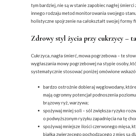
tym bardziej, nie są w stanie zapobiec nagłej śmierc
innego rodzaju metod monitorowania swojego stanu, 
holistyczne spojrzenie na całokształt swojej formy fi
Zdrowy styl życia przy cukrzycy – t
Cukrzyca, nagła śmierć, mowa pogrzebowa – te słowa
wygłaszania mowy pogrzebowej na stypie osoby, któ
systematycznie stosować poniżej omówione wskazó
bardzo ostrożnie dobieraj węglowodany, które
mają ogromny potencjał podnoszenia poziomu c
brązowy ryż, warzywa;
spożywaj mniej soli – sól zwiększa ryzyko rozwo
o podwyższonym ryzyku zapadnięcia na tę cho
spożywaj mniejsze ilości czerwonego mięsa, k
białka zwierzęcego pochodzącego z mięs są dl