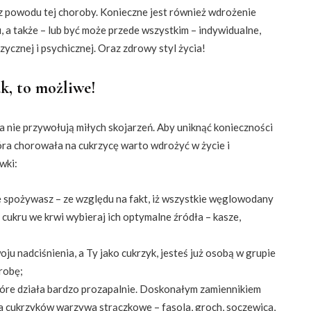
i z powodu tej choroby. Konieczne jest również wdrożenie
a także – lub być może przede wszystkim – indywidualne,
zycznej i psychicznej. Oraz zdrowy styl życia!
ak, to możliwe!
 nie przywołują miłych skojarzeń. Aby uniknąć konieczności
ra chorowała na cukrzycę warto wdrożyć w życie i
wki:
 spożywasz – ze względu na fakt, iż wszystkie węglowodany
ukru we krwi wybieraj ich optymalne źródła – kasze,
ju nadciśnienia, a Ty jako cukrzyk, jesteś już osobą w grupie
robę;
tóre działa bardzo prozapalnie. Doskonałym zamiennikiem
a cukrzyków warzywa strączkowe – fasola, groch, soczewica,