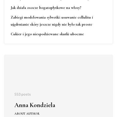
Jak działa osocze bogatopłytkowe na włosy?
Zabiegi modelowania sylwetki: usuwanie cellulitu i
ujędrnianie skóry jeszcze nigdy nie było tak proste
Cukier i jego niespodziewane skutki uboczne
553 posts
Anna Kondziela
ABOUT AUTHOR