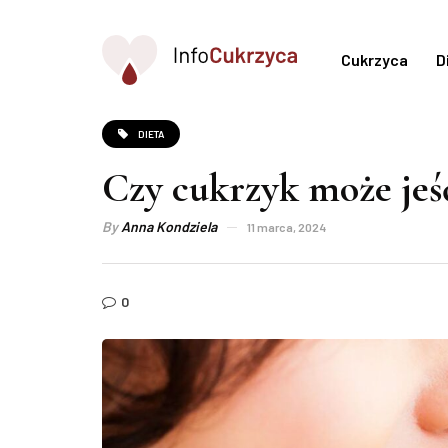
Cukrzyca
D
DIETA
Czy cukrzyk może jeść
By
Anna Kondziela
11 marca, 2024
0