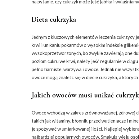
na pytanie, czy cukrzyk może jeść jabłka i wyjaśniam
Dieta cukrzyka
Jednym z kluczowych elementów leczenia cukrzycy jes
krwi i unikaniu pokarmów o wysokim indeksie glikem
wysokoprzetworzonych, bo zwykle zawierają one dużo
poziom cukru we krwi, należy jeść regularnie w ciągu
pełnoziarniste, warzywa i owoce. Jednak nie wszystki
owoce mogą znaleźć się w diecie cukrzyka, a których 
Jakich owoców musi unikać cukrzyk?
Owoce wchodzą w zakres zrównoważanej, zdrowej di
takich jak witaminy, błonnik, przeciwutleniacze i min
je spożywać w umiarkowanej ilości. Najlepiej wybier
najbardziej popularnych owoców. Smakują wielu osob