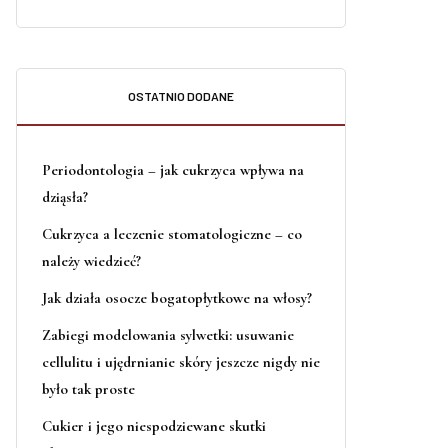
OSTATNIO DODANE
Periodontologia – jak cukrzyca wpływa na
dziąsła?
Cukrzyca a leczenie stomatologiczne – co
należy wiedzieć?
Jak działa osocze bogatopłytkowe na włosy?
Zabiegi modelowania sylwetki: usuwanie
cellulitu i ujędrnianie skóry jeszcze nigdy nie
było tak proste
Cukier i jego niespodziewane skutki