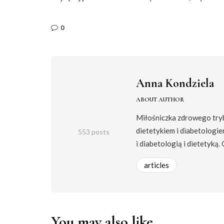
0
Anna Kondziela
ABOUT AUTHOR
Miłośniczka zdrowego trybu
dietetykiem i diabetologie
553 posts
i diabetologią i dietetyką.
articles
You may also like