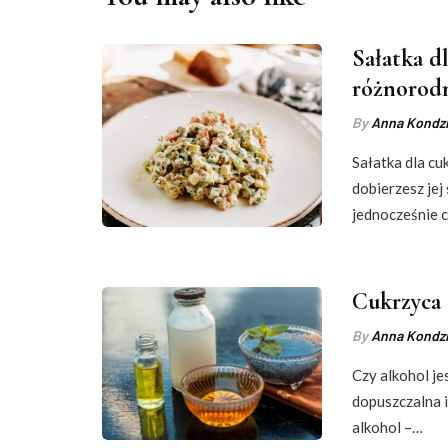
Sałatka d
różnorodn
By
Anna Kondzi
Sałatka dla cu
dobierzesz jej
jednocześnie 
Cukrzyca a
By
Anna Kondzi
Czy alkohol je
dopuszczalna i
alkohol –…