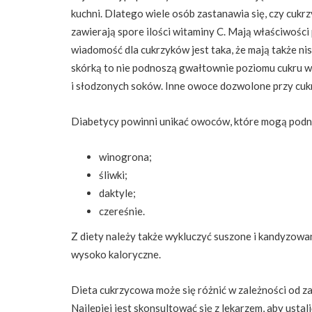
kuchni. Dlatego wiele osób zastanawia się, czy cukrz
zawierają spore ilości witaminy C. Mają właściwoś
wiadomość dla cukrzyków jest taka, że mają także nisk
skórką to nie podnoszą gwałtownie poziomu cukru we
i słodzonych soków. Inne owoce dozwolone przy cukrz
Diabetycy powinni unikać owoców, które mogą podnos
winogrona;
śliwki;
daktyle;
czereśnie.
Z diety należy także wykluczyć suszone i kandyzowan
wysoko kaloryczne.
Dieta cukrzycowa może się różnić w zależności od 
Najlepiej jest skonsultować się z lekarzem, aby ustal