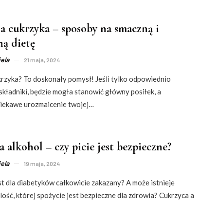
la cukrzyka – sposoby na smaczną i
ą dietę
ela
21 maja, 2024
krzyka? To doskonały pomysł! Jeśli tylko odpowiednio
 składniki, będzie mogła stanowić główny posiłek, a
ciekawe urozmaicenie twojej…
 alkohol – czy picie jest bezpieczne?
ela
19 maja, 2024
st dla diabetyków całkowicie zakazany? A może istnieje
lość, której spożycie jest bezpieczne dla zdrowia? Cukrzyca a