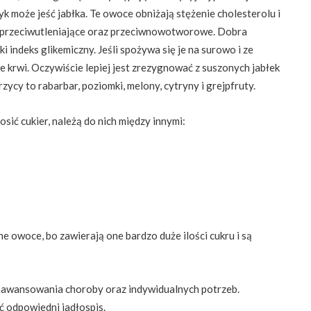
yk może jeść jabłka. Te owoce obniżają stężenie cholesterolu i
ci przeciwutleniające oraz przeciwnowotworowe. Dobra
i indeks glikemiczny. Jeśli spożywa się je na surowo i ze
 krwi. Oczywiście lepiej jest zrezygnować z suszonych jabłek
ycy to rabarbar, poziomki, melony, cytryny i grejpfruty.
ić cukier, należą do nich między innymi:
e owoce, bo zawierają one bardzo duże ilości cukru i są
zaawansowania choroby oraz indywidualnych potrzeb.
ić odpowiedni jadłospis.