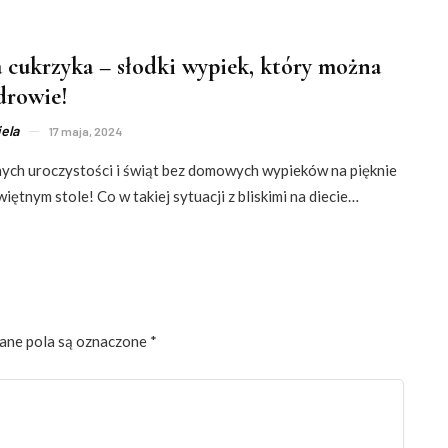
a cukrzyka – słodki wypiek, który można
zdrowie!
ela
17 maja, 2024
nych uroczystości i świąt bez domowych wypieków na pięknie
iętnym stole! Co w takiej sytuacji z bliskimi na diecie…
ne pola są oznaczone
*