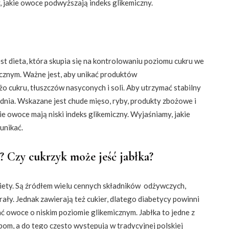
y, jakie owoce podwyższają indeks glikemiczny.
t dieta, która skupia się na kontrolowaniu poziomu cukru we
icznym. Ważne jest, aby unikać produktów
 cukru, tłuszczów nasyconych i soli. Aby utrzymać stabilny
 dnia. Wskazane jest chude mięso, ryby, produkty zbożowe i
e owoce mają niski indeks glikemiczny. Wyjaśniamy, jakie
unikać.
 Czy cukrzyk może jeść jabłka?
ety. Są źródłem wielu cennych składników odżywczych,
erały. Jednak zawierają też cukier, dlatego diabetycy powinni
ać owoce o niskim poziomie glikemicznym. Jabłka to jedne z
om, a do tego często występują w tradycyjnej polskiej