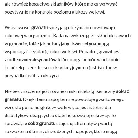
ale również bogactwo składników, które mogą wpływać
pozytywnie na kontrolę poziomu glukozy we krwi.
Właściwości
granatu
sprzyjają utrzymaniu równowagi
cukrowej w organizmie. Badania wykazują, że składniki zawarte
w
granacie
, takie jak
antocyjany
i
kwercetyna
, mogą
wspomagać regulację cukru we krwi. Ponadto,
granat
jest
źródłem
antyoksydantów
, które mogą pomóc w ochronie
komórek przed stresem oksydacyjnym, co jest istotne w
przypadku osób z
cukrzycą
.
Nie bez znaczenia jest również niski indeks glikemiczny
soku z
granatu
. Dzięki temu napój ten nie powoduje gwałtownego
wzrostu poziomu glukozy we krwi, co jest istotne dla
diabetyków, dbających o stabilność swojej cukrzycy. To
sprawia, że
sok z granatu
staje się alternatywą wartą
rozważenia dla innych słodzonych napojów, które mogą