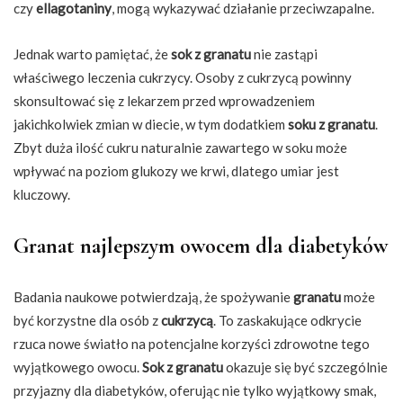
czy
ellagotaniny
, mogą wykazywać działanie przeciwzapalne.
Jednak warto pamiętać, że
sok z granatu
nie zastąpi
właściwego leczenia cukrzycy. Osoby z cukrzycą powinny
skonsultować się z lekarzem przed wprowadzeniem
jakichkolwiek zmian w diecie, w tym dodatkiem
soku z granatu
.
Zbyt duża ilość cukru naturalnie zawartego w soku może
wpływać na poziom glukozy we krwi, dlatego umiar jest
kluczowy.
Granat najlepszym owocem dla diabetyków
Badania naukowe potwierdzają, że spożywanie
granatu
może
być korzystne dla osób z
cukrzycą
. To zaskakujące odkrycie
rzuca nowe światło na potencjalne korzyści zdrowotne tego
wyjątkowego owocu.
Sok z granatu
okazuje się być szczególnie
przyjazny dla diabetyków, oferując nie tylko wyjątkowy smak,