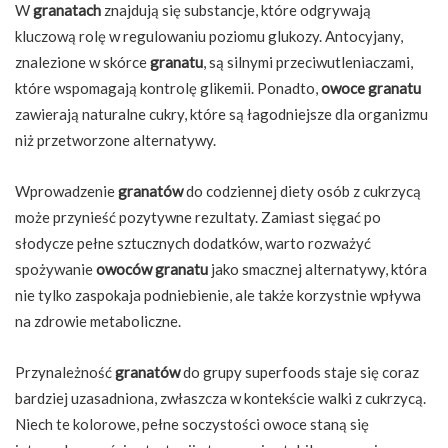
W
granatach
znajdują się substancje, które odgrywają
kluczową rolę w regulowaniu poziomu glukozy. Antocyjany,
znalezione w skórce
granatu
, są silnymi przeciwutleniaczami,
które wspomagają kontrolę glikemii. Ponadto,
owoce granatu
zawierają naturalne cukry, które są łagodniejsze dla organizmu
niż przetworzone alternatywy.
Wprowadzenie
granatów
do codziennej diety osób z cukrzycą
może przynieść pozytywne rezultaty. Zamiast sięgać po
słodycze pełne sztucznych dodatków, warto rozważyć
spożywanie
owoców granatu
jako smacznej alternatywy, która
nie tylko zaspokaja podniebienie, ale także korzystnie wpływa
na zdrowie metaboliczne.
Przynależność
granatów
do grupy superfoods staje się coraz
bardziej uzasadniona, zwłaszcza w kontekście walki z cukrzycą.
Niech te kolorowe, pełne soczystości owoce staną się