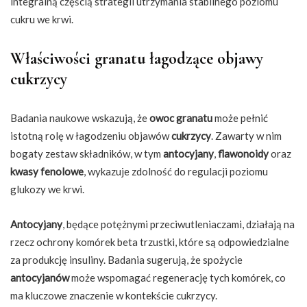
integralną częścią strategii utrzymania stabilnego poziomu
cukru we krwi.
Właściwości granatu łagodzące objawy
cukrzycy
Badania naukowe wskazują, że
owoc granatu
może pełnić
istotną rolę w łagodzeniu objawów
cukrzycy
. Zawarty w nim
bogaty zestaw składników, w tym
antocyjany
,
flawonoidy
oraz
kwasy fenolowe
, wykazuje zdolność do regulacji poziomu
glukozy we krwi.
Antocyjany
, będące potężnymi przeciwutleniaczami, działają na
rzecz ochrony komórek beta trzustki, które są odpowiedzialne
za produkcję insuliny. Badania sugerują, że spożycie
antocyjanów
może wspomagać regenerację tych komórek, co
ma kluczowe znaczenie w kontekście cukrzycy.