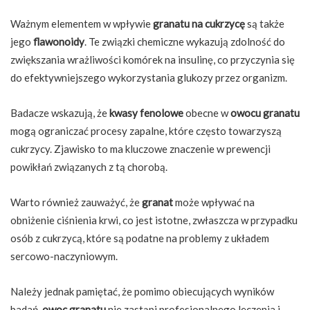
Ważnym elementem w wpływie
granatu na cukrzycę
są także
jego
flawonoidy
. Te związki chemiczne wykazują zdolność do
zwiększania wrażliwości komórek na insulinę, co przyczynia się
do efektywniejszego wykorzystania glukozy przez organizm.
Badacze wskazują, że
kwasy fenolowe
obecne w
owocu granatu
mogą ograniczać procesy zapalne, które często towarzyszą
cukrzycy. Zjawisko to ma kluczowe znaczenie w prewencji
powikłań związanych z tą chorobą.
Warto również zauważyć, że
granat
może wpływać na
obniżenie ciśnienia krwi, co jest istotne, zwłaszcza w przypadku
osób z cukrzycą, które są podatne na problemy z układem
sercowo-naczyniowym.
Należy jednak pamiętać, że pomimo obiecujących wyników
badań,
owoc granatu
nie zastąpi profesjonalnego leczenia i