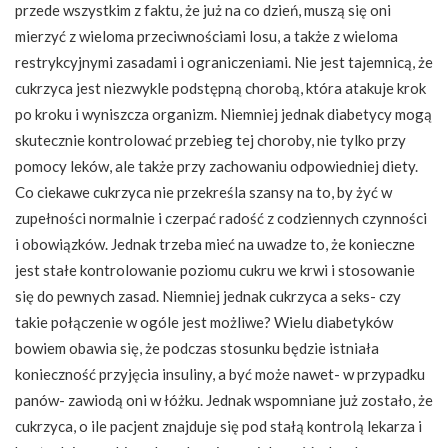
przede wszystkim z faktu, że już na co dzień, muszą się oni
mierzyć z wieloma przeciwnościami losu, a także z wieloma
restrykcyjnymi zasadami i ograniczeniami. Nie jest tajemnicą, że
cukrzyca jest niezwykle podstępną chorobą, która atakuje krok
po kroku i wyniszcza organizm. Niemniej jednak diabetycy mogą
skutecznie kontrolować przebieg tej choroby, nie tylko przy
pomocy leków, ale także przy zachowaniu odpowiedniej diety.
Co ciekawe cukrzyca nie przekreśla szansy na to, by żyć w
zupełności normalnie i czerpać radość z codziennych czynności
i obowiązków. Jednak trzeba mieć na uwadze to, że konieczne
jest stałe kontrolowanie poziomu cukru we krwi i stosowanie
się do pewnych zasad. Niemniej jednak cukrzyca a seks- czy
takie połączenie w ogóle jest możliwe? Wielu diabetyków
bowiem obawia się, że podczas stosunku będzie istniała
konieczność przyjęcia insuliny, a być może nawet- w przypadku
panów- zawiodą oni w łóżku. Jednak wspomniane już zostało, że
cukrzyca, o ile pacjent znajduje się pod stałą kontrolą lekarza i