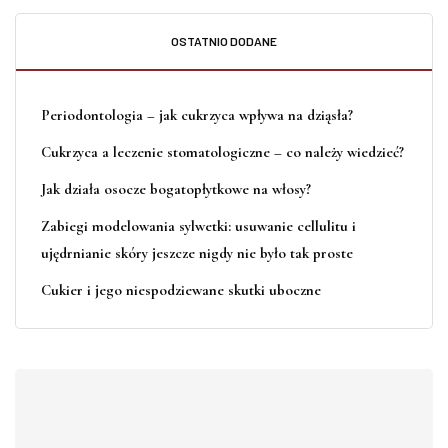
OSTATNIO DODANE
Periodontologia – jak cukrzyca wpływa na dziąsła?
Cukrzyca a leczenie stomatologiczne – co należy wiedzieć?
Jak działa osocze bogatopłytkowe na włosy?
Zabiegi modelowania sylwetki: usuwanie cellulitu i
ujędrnianie skóry jeszcze nigdy nie było tak proste
Cukier i jego niespodziewane skutki uboczne