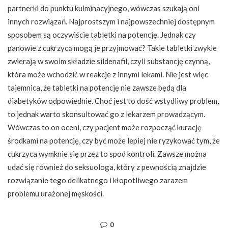
partnerki do punktu kulminacyjnego, wówczas szukają oni
innych rozwiązań. Najprostszym i najpowszechniej dostępnym
sposobem są oczywiście tabletki na potencję. Jednak czy
panowie z cukrzycą mogą je przyjmować? Takie tabletki zwykle
zwierają w swoim składzie sildenafil, czyli substancję czynną,
która może wchodzić w reakcje z innymi lekami. Nie jest więc
tajemnica, że tabletki na potencję nie zawsze będą dla
diabetyków odpowiednie. Choć jest to dość wstydliwy problem,
to jednak warto skonsultować go z lekarzem prowadzącym.
Wówczas to on oceni, czy pacjent może rozpocząć kurację
środkami na potencję, czy być może lepiej nie ryzykować tym, że
cukrzyca wymknie się przez to spod kontroli. Zawsze można
udać się również do seksuologa, który z pewnością znajdzie
rozwiązanie tego delikatnego i kłopotliwego zarazem
problemu urażonej męskości.
0