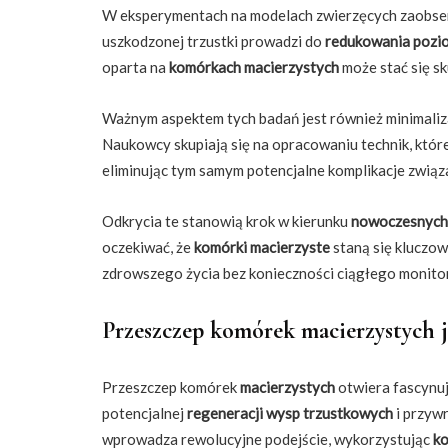
W eksperymentach na modelach zwierzęcych zaobs
uszkodzonej trzustki prowadzi do
redukowania pozi
oparta na
komórkach macierzystych
może stać się s
Ważnym aspektem tych badań jest również minimaliz
Naukowcy skupiają się na opracowaniu technik, któ
eliminując tym samym potencjalne komplikacje związ
Odkrycia te stanowią krok w kierunku
nowoczesnych 
oczekiwać, że
komórki macierzyste
staną się kluczo
zdrowszego życia bez konieczności ciągłego monito
Przeszczep komórek macierzystych j
Przeszczep komórek
macierzystych
otwiera fascynu
potencjalnej
regeneracji
wysp trzustkowych
i przyw
wprowadza rewolucyjne podejście, wykorzystując
ko