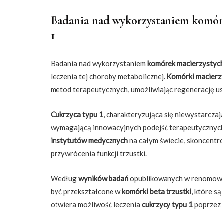
Badania nad wykorzystaniem komóre
1
Badania nad wykorzystaniem
komórek macierzystyc
leczenia tej choroby metabolicznej.
Komórki macierz
metod terapeutycznych, umożliwiając regenerację u
Cukrzyca typu 1
, charakteryzująca się niewystarczaj
wymagającą innowacyjnych podejść terapeutycznyc
instytutów medycznych
na całym świecie, skoncent
przywrócenia funkcji trzustki.
Według
wyników badań
opublikowanych w renomow
być przekształcone w
komórki beta trzustki
, które s
otwiera możliwość leczenia
cukrzycy typu 1
poprzez 