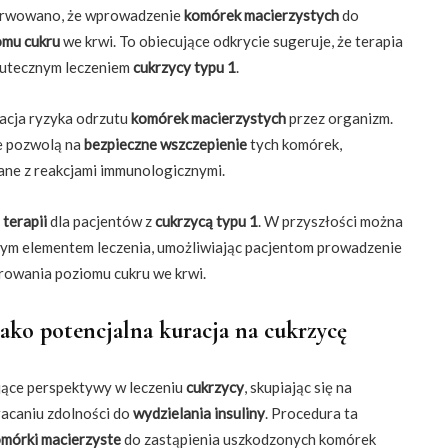
erwowano, że wprowadzenie
komórek macierzystych
do
omu cukru
we krwi. To obiecujące odkrycie sugeruje, że terapia
kutecznym leczeniem
cukrzycy typu 1
.
acja ryzyka odrzutu
komórek macierzystych
przez organizm.
re pozwolą na
bezpieczne wszczepienie
tych komórek,
ane z reakcjami immunologicznymi.
terapii
dla pacjentów z
cukrzycą typu 1
. W przyszłości można
wym elementem leczenia, umożliwiając pacjentom prowadzenie
rowania poziomu cukru we krwi.
ako potencjalna kuracja na cukrzycę
jące perspektywy w leczeniu
cukrzycy
, skupiając się na
racaniu zdolności do
wydzielania insuliny
. Procedura ta
mórki macierzyste
do zastąpienia uszkodzonych komórek