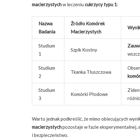
macierzystych
w leczeniu
cukrzycy typu 1
:
Nazwa
Źródło Komórek
Wynik
Badania
Macierzystych
Studium
Zauwa
Szpik Kostny
1
wszcz
Studium
Obse
Tkanka Tłuszczowa
2
komór
Studium
Ziden
Komórki Płodowe
3
różnic
Warto jednak podkreślić, że mimo obiecujących wyni
macierzystych
pozostaje w fazie eksperymentalnej, a
i bezpieczeństwo.