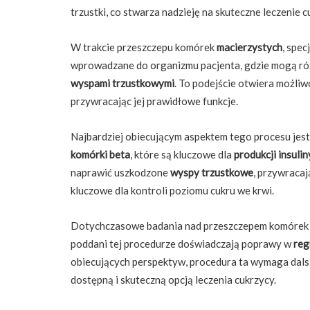
trzustki, co stwarza nadzieję na skuteczne leczenie c
W trakcie przeszczepu komórek
macierzystych
, spe
wprowadzane do organizmu pacjenta, gdzie mogą róż
wyspami trzustkowymi
. To podejście otwiera możli
przywracając jej prawidłowe funkcje.
Najbardziej obiecującym aspektem tego procesu jes
komórki beta
, które są kluczowe dla
produkcji insulin
naprawić uszkodzone
wyspy trzustkowe
, przywraca
kluczowe dla kontroli poziomu cukru we krwi.
Dotychczasowe badania nad przeszczepem komóre
poddani tej procedurze doświadczają poprawy w
reg
obiecujących perspektyw, procedura ta wymaga dalsz
dostępną i skuteczną opcją leczenia cukrzycy.