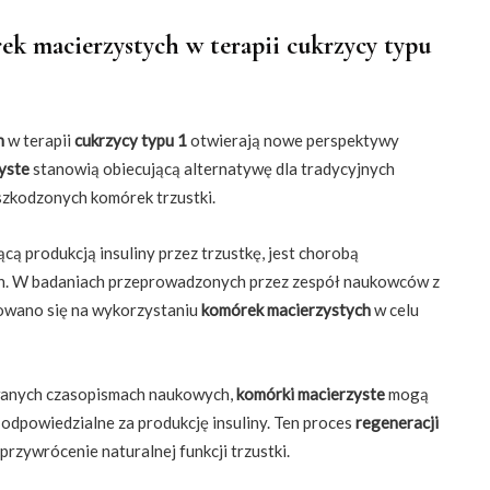
k macierzystych w terapii cukrzycy typu
h
w terapii
cukrzycy typu 1
otwierają nowe perspektywy
yste
stanowią obiecującą alternatywę dla tradycyjnych
szkodzonych komórek trzustki.
ącą produkcją insuliny przez trzustkę, jest chorobą
h. W badaniach przeprowadzonych przez zespół naukowców z
rowano się na wykorzystaniu
komórek macierzystych
w celu
anych czasopismach naukowych,
komórki macierzyste
mogą
ą odpowiedzialne za produkcję insuliny. Ten proces
regeneracji
przywrócenie naturalnej funkcji trzustki.