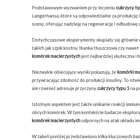
Podstawowym wyzwaniem przy leczeniu
cukrzycy ty
Langerhansa, które są odpowiedzialne za produkcję i
scenę, oferując nadzieję na regenerację i odbudowę
Dotychczasowe eksperymenty skupiały się głównie
takich jak szpik kostny, tkanka tłuszczowa czy nawet
komórek macierzystych
jest najbardziej skuteczna i 
Niezwykle obiecujące wyniki pokazują, że
komórki ma
przywracając zdolność do produkcji insuliny. To otwi
ale również adresuje przyczyny
cukrzycy typu 1
na p
Istotnym aspektem jest także unikanie reakcji immu
obcych komórek. W tym kontekście badacze eksplorują
komórek macierzystych
odpornych na atak układu i
W tabeli poniżej przedstawiono kilka kluczowych ba