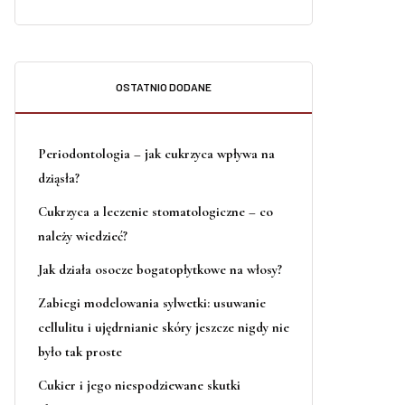
OSTATNIO DODANE
Periodontologia – jak cukrzyca wpływa na
dziąsła?
Cukrzyca a leczenie stomatologiczne – co
należy wiedzieć?
Jak działa osocze bogatopłytkowe na włosy?
Zabiegi modelowania sylwetki: usuwanie
cellulitu i ujędrnianie skóry jeszcze nigdy nie
było tak proste
Cukier i jego niespodziewane skutki