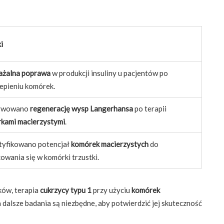
i
żalna poprawa
w produkcji insuliny u pacjentów po
epieniu komórek.
rwowano
regenerację wysp Langerhansa
po terapii
kami macierzystymi
.
tyfikowano potencjał
komórek macierzystych
do
owania się w komórki trzustki.
ków, terapia
cukrzycy typu 1
przy użyciu
komórek
 dalsze badania są niezbędne, aby potwierdzić jej skuteczność