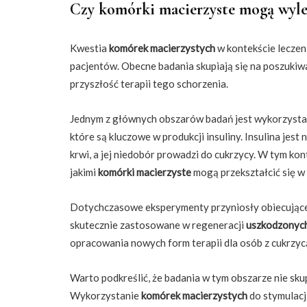
Czy komórki macierzyste mogą wyle
Kwestia
komórek macierzystych
w kontekście leczen
pacjentów. Obecne badania skupiają się na poszuki
przyszłość terapii tego schorzenia.
Jednym z głównych obszarów badań jest wykorzyst
które są kluczowe w produkcji insuliny. Insulina je
krwi, a jej niedobór prowadzi do cukrzycy. W tym ko
jakimi
komórki macierzyste
mogą przekształcić się 
Dotychczasowe eksperymenty przyniosły obiecujące 
skutecznie zastosowane w regeneracji
uszkodzonych
opracowania nowych form terapii dla osób z cukrzycą
Warto podkreślić, że badania w tym obszarze nie skupi
Wykorzystanie
komórek macierzystych
do stymulacj