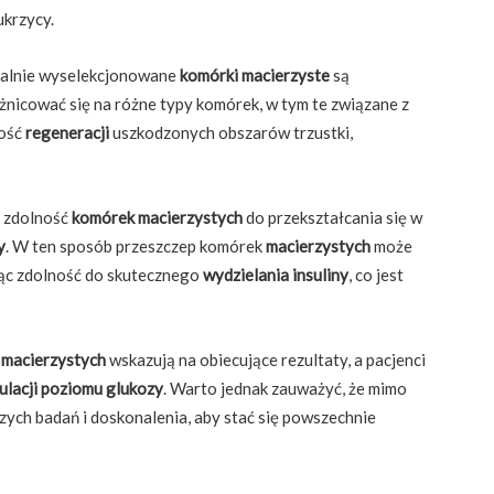
ukrzycy.
cjalnie wyselekcjonowane
komórki macierzyste
są
nicować się na różne typy komórek, w tym te związane z
wość
regeneracji
uszkodzonych obszarów trzustki,
t zdolność
komórek macierzystych
do przekształcania się w
y
. W ten sposób przeszczep komórek
macierzystych
może
jąc zdolność do skutecznego
wydzielania insuliny
, co jest
k
macierzystych
wskazują na obiecujące rezultaty, a pacjenci
ulacji poziomu glukozy
. Warto jednak zauważyć, że mimo
ych badań i doskonalenia, aby stać się powszechnie