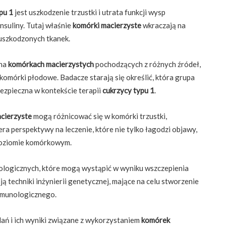
pu 1
jest uszkodzenie trzustki i utrata funkcji wysp
nsuliny. Tutaj właśnie
komórki macierzyste
wkraczają na
 uszkodzonych tkanek.
 na
komórkach macierzystych
pochodzących z różnych źródeł,
 komórki płodowe. Badacze starają się określić, która grupa
bezpieczna w kontekście terapii
cukrzycy typu 1
.
cierzyste
mogą różnicować się w komórki trzustki,
era perspektywy na leczenie, które nie tylko łagodzi objawy,
oziomie komórkowym.
nologicznych, które mogą wystąpić w wyniku wszczepienia
 techniki inżynierii genetycznej, mające na celu stworzenie
mmunologicznego.
dań i ich wyniki związane z wykorzystaniem
komórek