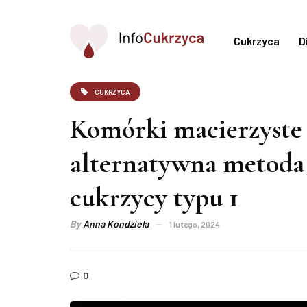
Cukrzyca
D
CUKRZYCA
Komórki macierzyste 
alternatywna metoda 
cukrzycy typu 1
By
Anna Kondziela
1 lutego, 2024
0