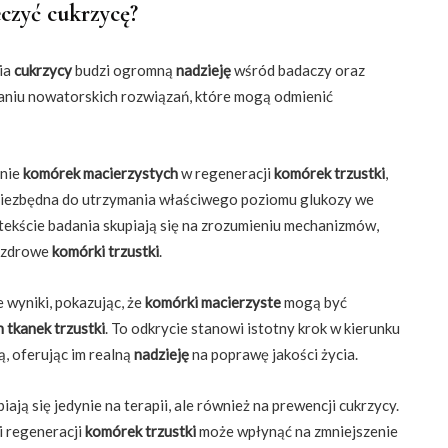
czyć cukrzycę?
ia
cukrzycy
budzi ogromną
nadzieję
wśród badaczy oraz
waniu nowatorskich rozwiązań, które mogą odmienić
anie
komórek macierzystych
w regeneracji
komórek trzustki
,
st niezbędna do utrzymania właściwego poziomu glukozy we
ntekście badania skupiają się na zrozumieniu mechanizmów,
w zdrowe
komórki trzustki
.
wyniki, pokazując, że
komórki macierzyste
mogą być
 tkanek trzustki
. To odkrycie stanowi istotny krok w kierunku
, oferując im realną
nadzieję
na poprawę jakości życia.
ają się jedynie na terapii, ale również na prewencji cukrzycy.
i regeneracji
komórek trzustki
może wpłynąć na zmniejszenie