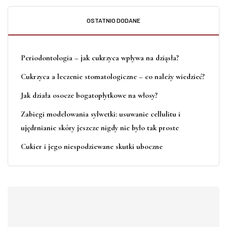
OSTATNIO DODANE
Periodontologia – jak cukrzyca wpływa na dziąsła?
Cukrzyca a leczenie stomatologiczne – co należy wiedzieć?
Jak działa osocze bogatopłytkowe na włosy?
Zabiegi modelowania sylwetki: usuwanie cellulitu i
ujędrnianie skóry jeszcze nigdy nie było tak proste
Cukier i jego niespodziewane skutki uboczne