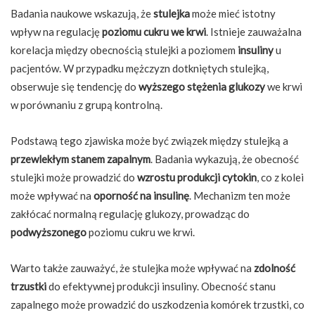
Badania naukowe wskazują, że
stulejka
może mieć istotny
wpływ na regulację
poziomu cukru we krwi
. Istnieje zauważalna
korelacja między obecnością stulejki a poziomem
insuliny
u
pacjentów. W przypadku mężczyzn dotkniętych stulejką,
obserwuje się tendencję do
wyższego
stężenia glukozy
we krwi
w porównaniu z grupą kontrolną.
Podstawą tego zjawiska może być związek między stulejką a
przewlekłym stanem zapalnym
. Badania wykazują, że obecność
stulejki może prowadzić do
wzrostu
produkcji cytokin
, co z kolei
może wpływać na
oporność na insulinę
. Mechanizm ten może
zakłócać normalną regulację glukozy, prowadząc do
podwyższonego
poziomu cukru we krwi.
Warto także zauważyć, że stulejka może wpływać na
zdolność
trzustki
do efektywnej produkcji insuliny. Obecność stanu
zapalnego może prowadzić do uszkodzenia komórek trzustki, co