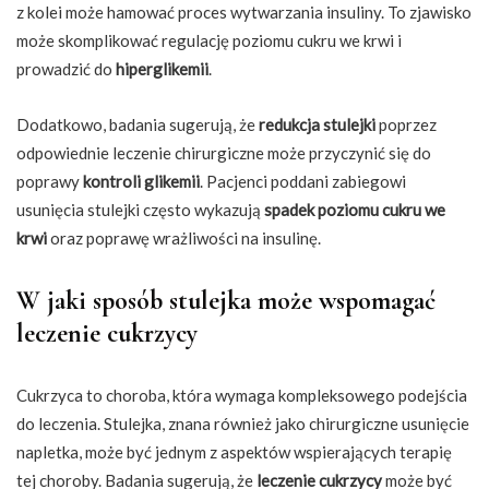
z kolei może hamować proces wytwarzania insuliny. To zjawisko
może skomplikować regulację poziomu cukru we krwi i
prowadzić do
hiperglikemii
.
Dodatkowo, badania sugerują, że
redukcja stulejki
poprzez
odpowiednie leczenie chirurgiczne może przyczynić się do
poprawy
kontroli glikemii
. Pacjenci poddani zabiegowi
usunięcia stulejki często wykazują
spadek
poziomu cukru we
krwi
oraz poprawę wrażliwości na insulinę.
W jaki sposób stulejka może wspomagać
leczenie cukrzycy
Cukrzyca to choroba, która wymaga kompleksowego podejścia
do leczenia. Stulejka, znana również jako chirurgiczne usunięcie
napletka, może być jednym z aspektów wspierających terapię
tej choroby. Badania sugerują, że
leczenie cukrzycy
może być