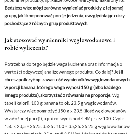
popularne produkty, np. kasze, owoce, warzywa, makarony itd.
Będziesz więc mógł zarówno wymieniać produkty z tej samej
grupy, jak i komponować porcje jedzenia, uwzględniając cukry
pochodzące z różnych grup produktowych.
Jak stosować wymienniki węglowodanowe i
robić wyliczenia?
Potrzebna do tego będzie waga kuchenna oraz informacja o
wartości odżywczej analizowanego produktu. Co dalej?
Jeśli
chcesz policzyć np. zawartość wymienników węglowodanowych
w porcji banana, którego waga wynosi 150 g (albo każdego
innego produktu), skorzystać z równania na proporcje.
Wg
tabeli kalorii, 100 g banana to ok. 23,5 g węglowodanów.
Wystarczy więc pomnożyć 150 g x 23,5 (ilość węglowodanów
w założonej porcji), a potem wynik podzielić przez 100. Czyli:
150 x 23,5 = 3525. 3525 : 100 = 35,25. 35,25 g węglowodanów