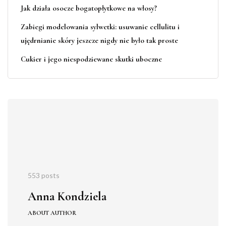
Jak działa osocze bogatopłytkowe na włosy?
Zabiegi modelowania sylwetki: usuwanie cellulitu i
ujędrnianie skóry jeszcze nigdy nie było tak proste
Cukier i jego niespodziewane skutki uboczne
553 posts
Anna Kondziela
ABOUT AUTHOR