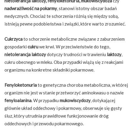
nietolerancja laktozy, fenyloketonuria, mukowiscydoza
czy
nadwrażliwość na pokarmy
, stanowi istotny obszar badań
medycznych. Chociaż te schorzenia różnią się między sobą,
istnieją pewne podobieństwa i związki, które warto zrozumieć.
Cukrzyca
to schorzenie metaboliczne związane z zaburzeniem
gospodarki
cukru
we krwi. W przeciwieństwie do tego,
nietolerancja laktozy
dotyczy trudności w trawieniu
laktozy
,
cukru obecnego w mleku. Oba przypadki wiążą się z reakcjami
organizmu na konkretne składniki pokarmowe.
Fenyloketonuria
to genetyczna choroba metaboliczna, w której
organizm nie jest w stanie przetworzyć aminokwasu o nazwie
fenyloalanina
. W przypadku
mukowiscydozy
, dotykającej
głównie układ oddechowy i pokarmowy, obserwuje się gęsty
śluz, który utrudnia prawidłowe funkcjonowanie dróg
oddechowych i przewodu pokarmowego.