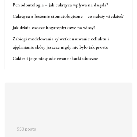
Periodontologia – jak cukrzyca wpływa na dziąsła?
Cukrzyca a leczenie stomatologiczne – co należy wiedzieć?
Jak działa osocze bogatopłytkowe na włosy?
Zabiegi modelowania sylwetki: usuwanie cellulitu i
ujędrnianie skóry jeszcze nigdy nie było tak proste
Cukier i jego niespodziewane skutki uboczne
553 posts