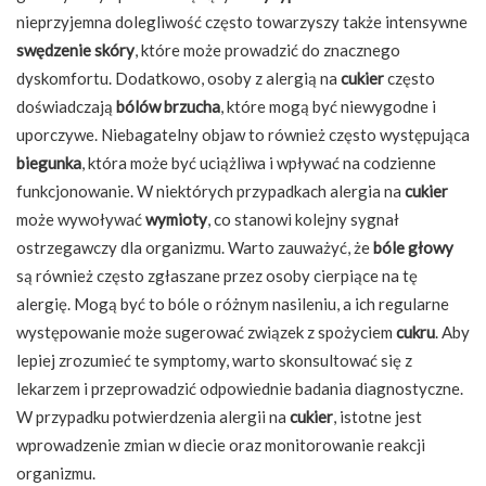
nieprzyjemna dolegliwość często towarzyszy także intensywne
swędzenie skóry
, które może prowadzić do znacznego
dyskomfortu. Dodatkowo, osoby z alergią na
cukier
często
doświadczają
bólów brzucha
, które mogą być niewygodne i
uporczywe. Niebagatelny objaw to również często występująca
biegunka
, która może być uciążliwa i wpływać na codzienne
funkcjonowanie. W niektórych przypadkach alergia na
cukier
może wywoływać
wymioty
, co stanowi kolejny sygnał
ostrzegawczy dla organizmu. Warto zauważyć, że
bóle głowy
są również często zgłaszane przez osoby cierpiące na tę
alergię. Mogą być to bóle o różnym nasileniu, a ich regularne
występowanie może sugerować związek z spożyciem
cukru
. Aby
lepiej zrozumieć te symptomy, warto skonsultować się z
lekarzem i przeprowadzić odpowiednie badania diagnostyczne.
W przypadku potwierdzenia alergii na
cukier
, istotne jest
wprowadzenie zmian w diecie oraz monitorowanie reakcji
organizmu.