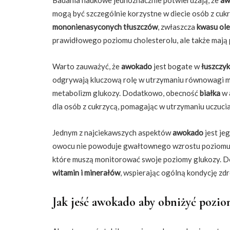
mogą być szczególnie korzystne w diecie osób z cukrz
mononienasyconych tłuszczów
, zwłaszcza
kwasu ol
prawidłowego poziomu cholesterolu, ale także mają
Warto zauważyć, że
awokado
jest bogate w
łuszczy
odgrywają kluczową rolę w utrzymaniu równowagi mi
metabolizm glukozy. Dodatkowo, obecność
białka
w
dla osób z cukrzycą, pomagając w utrzymaniu uczucia
Jednym z najciekawszych aspektów
awokado
jest jeg
owocu nie powoduje gwałtownego wzrostu poziomu cuk
które muszą monitorować swoje poziomy glukozy. 
witamin i minerałów
, wspierając ogólną kondycję zd
Jak jeść awokado aby obniżyć pozi