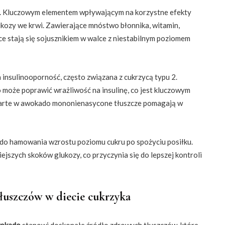
ek. Kluczowym elementem wpływającym na korzystne efekty
ukozy we krwi. Zawierające mnóstwo błonnika, witamin,
e stają się sojusznikiem w walce z niestabilnym poziomem
 insulinooporność, często związana z cukrzycą typu 2.
może poprawić wrażliwość na insulinę, co jest kluczowym
warte w awokado mononienasycone tłuszcze pomagają w
do hamowania wzrostu poziomu cukru po spożyciu posiłku.
jszych skoków glukozy, co przyczynia się do lepszej kontroli
uszczów w diecie cukrzyka
okado
stanowi doskonałe źródło zdrowych tłuszczów, które