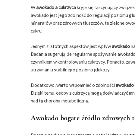
W
awokado a cukrzyca
kryje się fascynujący związ
awokado jest jego zdolność do regulacji poziomu gl
minerałów oraz zdrowych tłuszczów, te zielone owoc
cukru.
Jednym z istotnych aspektów jest wpływ
awokado
na
Badania sugerują, że regularne spożywanie awokado 
czynnikiem w kontrolowaniu cukrzycy. Ponadto, za
utrzymaniu stabilnego poziomu glukozy.
Dodatkowo, warto wspomnieć o zdolności
awokado
Dzięki temu, osoby z cukrzycą mogą doświadczyć mnie
nad tą chorobą metaboliczną.
Awokado bogate źródło zdrowych tł
Badania naukowe jednoznacznie potwierdzają, że
aw