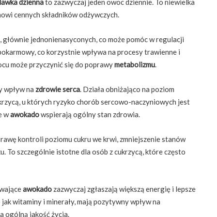
dawka dzienna
to zazwyczaj jeden owoc dziennie. To niewielka
izmowi cennych składników odżywczych.
 głównie jednonienasyconych, co może pomóc w regulacji
pokarmowy, co korzystnie wpływa na procesy trawienne i
ocu może przyczynić się do poprawy
metabolizmu
.
y wpływ na
zdrowie serca
. Działa obniżająco na poziom
cukrzycą, u których ryzyko chorób sercowo-naczyniowych jest
e w
awokado
wspierają ogólny stan zdrowia.
wę kontroli poziomu cukru we krwi, zmniejszenie stanów
u. To szczególnie istotne dla osób z cukrzycą, które często
ywające
awokado
zazwyczaj zgłaszają większą energię i lepsze
 jak witaminy i minerały, mają pozytywny wpływ na
a ogólną jakość życia.