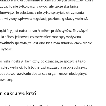
ycą. To nie tylko pyszny owoc, ale także skarbnica
einowego
. Te substancje nie tylko sprzyjają utrzymaniu
 pozytywny wpływ na regulację poziomu glukozy we krwi.
kę
, który jest naturalnym źródłem
prebiotyków
. Te związki
kroflory jelitowej, co może mieć znaczący wpływ na
awokado
sprawia, że jest ono idealnym składnikiem w diecie
 sytości.
o niski indeks glikemiczny, co oznacza, że spożycie tego
ru we krwi. To istotne, zwłaszcza dla osób z cukrzycą,
Dodatkowo,
awokado
dostarcza organizmowi niezbędnych
rowotną.
om cukru we krwi