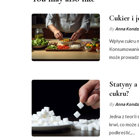
Cukier i 
By
Anna Kondzi
Wpływ cukru n
Konsumowanie 
może prowadz
Statyny a
cukru?
By
Anna Kondzi
Jedna z teorii
krwi, co może 
podkreślić,…