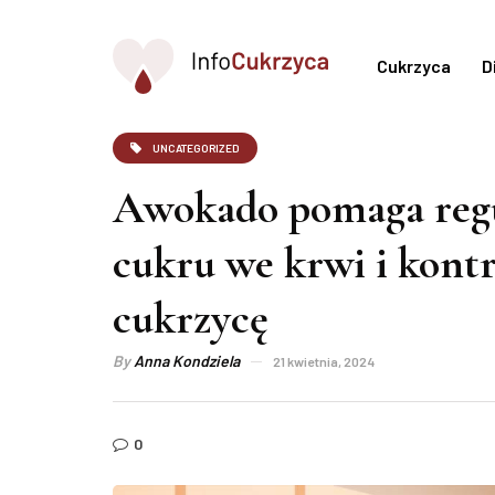
Cukrzyca
D
UNCATEGORIZED
Awokado pomaga reg
cukru we krwi i kont
cukrzycę
By
Anna Kondziela
21 kwietnia, 2024
0