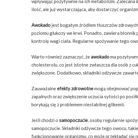
wpływając pozytywnie na ich metabolizm. Zalecana
ilość, ale już wystarczająca, aby dostarczyć organ
Awokado
jest bogatym źródłem tłuszczów zdrowych,
poziomu glukozy we krwi. Ponadto, zawiera błonnik 
kontrolę wagi ciała. Regularne spożywanie tego ow
Warto również zaznaczyć, że
awokado
ma pozytywn
cholesterolu, co jest istotne zwłaszcza dla osób z 
zwiększone. Dodatkowo, składniki odżywcze zawart
Zauważalne
efekty zdrowotne
mogą obejmować popra
zapalnych oraz zwiększenie uczucia sytości po posiłk
borykają się z problemem niestabilnej glikemii.
Jeśli chodzi o
samopoczucie
, osoby regularnie spoż
samopoczucie. Składniki odżywcze tego owocu, takie
funkcjonowanie organizmu, co może przekładać się n