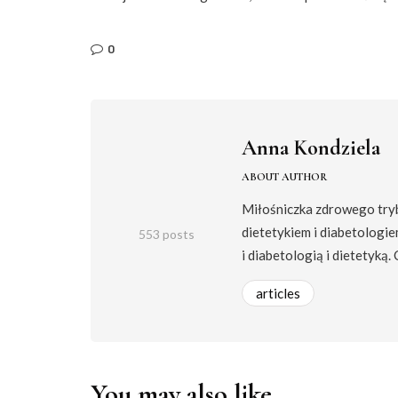
0
Anna Kondziela
ABOUT AUTHOR
Miłośniczka zdrowego trybu
dietetykiem i diabetologie
553 posts
i diabetologią i dietetyką.
articles
You may also like