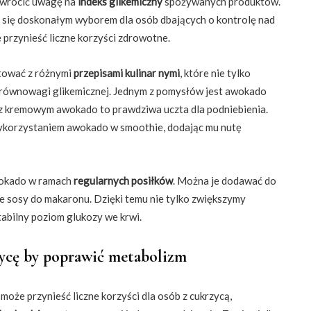
 zwrócić uwagę na
indeks glikemiczny
spożywanych produktów.
e się doskonałym wyborem dla osób dbających o kontrolę nad
przynieść liczne korzyści zdrowotne.
tować z różnymi
przepisami kulinar nymi
, które nie tylko
u równowagi glikemicznej. Jednym z pomysłów jest awokado
w z kremowym awokado to prawdziwa uczta dla podniebienia.
ykorzystaniem awokado w smoothie, dodając mu nutę
wokado w ramach
regularnych posiłków
. Można je dodawać do
ne sosy do makaronu. Dzięki temu nie tylko zwiększymy
abilny poziom glukozy we krwi.
zycę by poprawić metabolizm
może przynieść liczne korzyści dla osób z cukrzycą,