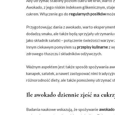
Aby utrzymać stabilny poziom cukru we krwi, warto
Awokado, z jego niskim indeksem glikemicznym, staj
cukrem. Włączenie go do
regularnych posiłków
może 
Przygotowując dania z awokado, warto eksperymen
dodadzą smaku, ale także będą sprzyjały utrzymani
jako składnik sałatki – połączenie świeżości warzy
Innym ciekawym pomysłem są
przepisy kulinarne
z w
zdrowego tłuszczu i składników odżywczych.
Ważnym aspektem jest także sposób spożywania a
kanapek, sałatek, a nawet zastępować nimi tradycyj
różnorodność diety, ale także pomożemy utrzymać st
Ile awokado dziennie zjeść na cukr
Badania naukowe wskazują, że spożywanie
awokado