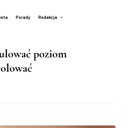
ieta
Porady
Redakcja
ulować poziom
rolować