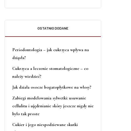
OSTATNIO DODANE
Periodontologia – jak cukrzyca wpływa na
dziąsła?
Cukrzyca a leczenie stomatologiczne – co
należy wiedzieć?
Jak działa osocze bogatopłytkowe na włosy?
Zabiegi modelowania sylwetki: usuwanie
cellulitu i ujędrnianie skóry jeszcze nigdy nie
było tak proste
Cukier i jego niespodziewane skutki