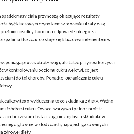
a spadek masy ciała przynoszą obiecujące rezultaty,
może być kluczowym czynnikiem w procesie utraty wagi.
i poziomu insuliny, hormonu odpowiedzialnego za
ja spalaniu tłuszczu, co staje się kluczowym elementem w
o wspomaga proces utraty wagi, ale także przynosi korzyści
 w kontrolowaniu poziomu cukru we krwi, co jest
ozycjami do tej choroby. Ponadto,
ograniczenie cukru
pidowy.
ak całkowitego wykluczenia tego składnika z diety. Ważne
ymi źródłami cukru. Owoce, warzywa i pełnoziarniste
 a jednocześnie dostarczają niezbędnych składników
becnego głównie w słodyczach, napojach gazowanych i
a zdrowej diety.