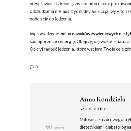
przyprawami i ziołami, aby dodać aromatu potrawom b
odchudzania nie musi być nudny ani uciążliwy – to 
podejścia do jedzenia.
Wprowadzenie
zmian nawyków żywieniowych
nie ty
samopoczucie i energię. Obejrzyj się wokół – natur
Odkryj radość jedzenia, które wspiera Twoje cele zd
0
Anna Kondziela
ABOUT AUTHOR
Miłośniczka zdrowego trybu
dietetykiem i diabetologie
553 posts