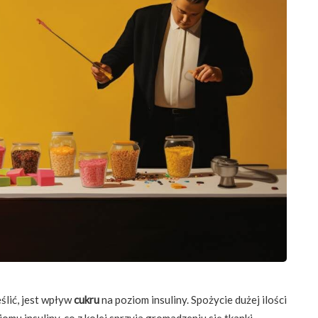
ślić, jest wpływ
cukru
na poziom insuliny. Spożycie dużej ilości
 insuliny, co z kolei sprzyja gromadzeniu się tkanki