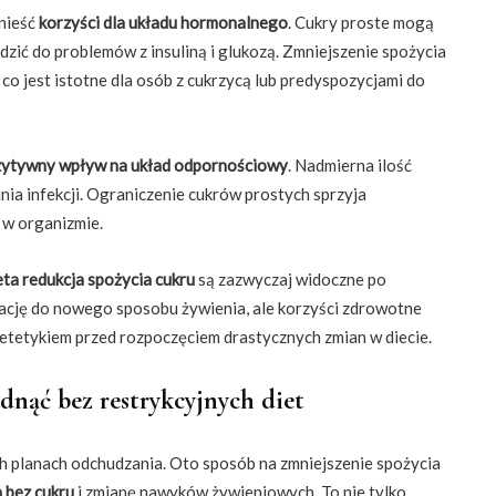
nieść
korzyści dla układu hormonalnego
. Cukry proste mogą
ć do problemów z insuliną i glukozą. Zmniejszenie spożycia
, co jest istotne dla osób z cukrzycą lub predyspozycjami do
ytywny wpływ na układ odpornościowy
. Nadmierna ilość
ia infekcji. Ograniczenie cukrów prostych sprzyja
 w organizmie.
eta redukcja spożycia cukru
są zazwyczaj widoczne po
ację do nowego sposobu żywienia, ale korzyści zdrowotne
etetykiem przed rozpoczęciem drastycznych zmian w diecie.
udnąć bez restrykcyjnych diet
h planach odchudzania. Oto sposób na zmniejszenie spożycia
a bez cukru
i zmianę nawyków żywieniowych. To nie tylko