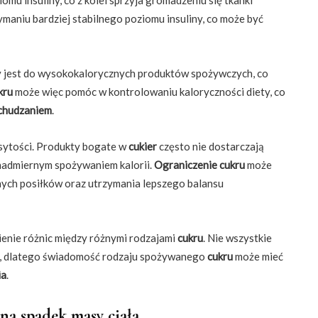
aniu bardziej stabilnego poziomu insuliny, co może być
 jest do wysokokalorycznych produktów spożywczych, co
kru
może więc pomóc w kontrolowaniu kaloryczności diety, co
chudzaniem
.
sytości. Produkty bogate w
cukier
często nie dostarczają
nadmiernym spożywaniem kalorii.
Ograniczenie cukru
może
anych posiłków oraz utrzymania lepszego balansu
ienie różnic między różnymi rodzajami
cukru
. Nie wszystkie
, dlatego świadomość rodzaju spożywanego
cukru
może mieć
ia
.
na spadek masy ciała