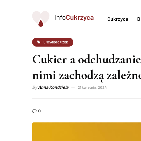
Cukrzyca
D
UNCATEGORIZED
Cukier a odchudzanie
nimi zachodzą zależn
By
Anna Kondziela
21 kwietnia, 2024
0