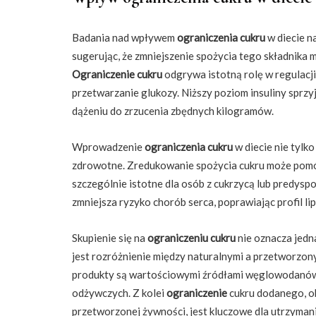
Badania nad wpływem
ograniczenia cukru
w diecie n
sugerując, że zmniejszenie spożycia tego składnika 
Ograniczenie cukru
odgrywa istotną rolę w regulacj
przetwarzanie glukozy. Niższy poziom insuliny sprzy
dążeniu do zrzucenia zbędnych kilogramów.
Wprowadzenie
ograniczenia cukru
w diecie nie tylk
zdrowotne. Zredukowanie spożycia cukru może pomóc
szczególnie istotne dla osób z cukrzycą lub predysp
zmniejsza ryzyko chorób serca, poprawiając profil li
Skupienie się na
ograniczeniu cukru
nie oznacza jedn
jest rozróżnienie między naturalnymi a przetworzon
produkty są wartościowymi źródłami węglowodanów,
odżywczych. Z kolei
ograniczenie
cukru dodanego, o
przetworzonej żywności, jest kluczowe dla utrzymani