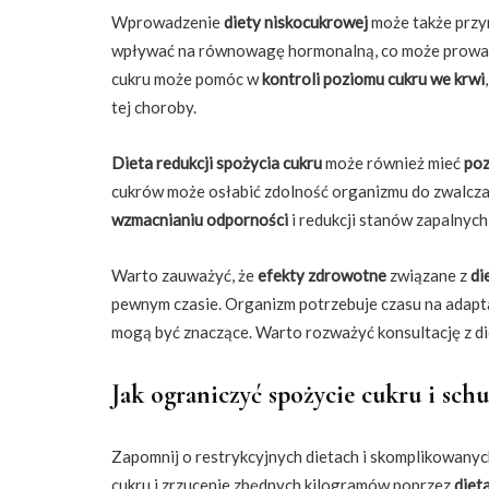
Wprowadzenie
diety niskocukrowej
może także przy
wpływać na równowagę hormonalną, co może prowadzi
cukru może pomóc w
kontroli poziomu cukru we krwi
tej choroby.
Dieta redukcji spożycia cukru
może również mieć
poz
cukrów może osłabić zdolność organizmu do zwalczan
wzmacnianiu odporności
i redukcji stanów zapalnych
Warto zauważyć, że
efekty zdrowotne
związane z
di
pewnym czasie. Organizm potrzebuje czasu na adapt
mogą być znaczące. Warto rozważyć konsultację z di
Jak ograniczyć spożycie cukru i sch
Zapomnij o restrykcyjnych dietach i skomplikowanyc
cukru i zrzucenie zbędnych kilogramów poprzez
diet