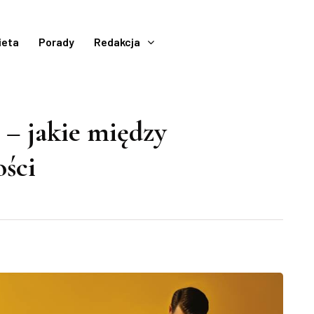
ieta
Porady
Redakcja
 – jakie między
ości