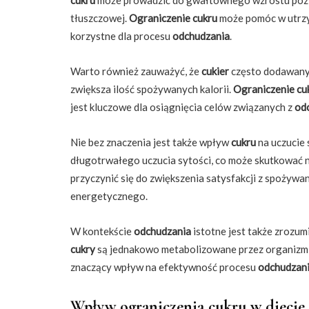
tłuszczowej.
Ograniczenie cukru
może pomóc w utrzym
korzystne dla procesu
odchudzania
.
Warto również zauważyć, że
cukier
często dodawany
zwiększa ilość spożywanych kalorii.
Ograniczenie cu
jest kluczowe dla osiągnięcia celów związanych z
od
Nie bez znaczenia jest także wpływ
cukru
na uczucie 
długotrwałego uczucia sytości, co może skutkować 
przyczynić się do zwiększenia satysfakcji z spożyw
energetycznego.
W kontekście
odchudzania
istotne jest także zrozum
cukry
są jednakowo metabolizowane przez organizm
znaczący wpływ na efektywność procesu
odchudzan
Wpływ ograniczenia cukru w diecie 