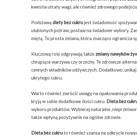
kwestia utraty wagi, ale również zdrowego podejścia
Podstawą
diety bez cukru
jest świadomość spożywany
ulubionych potraw, postaw na świadome wybory. Zas
miętą. To prosta zmiana, która znacząco ogranicza sp
Kluczową rolę odgrywają także
zmiany nawyków ży
chrupiące warzywa czy orzechy. Te zdrowsze alternat
cennych składników odżywczych. Dodatkowo, unikaj 
ukrytego cukru.
Warto również zwrócić uwagę na opakowania produ
kryją w sobie dodatkowe ilości cukru.
Dieta bez cukr
wyboru produktów. Wybieraj naturalne, nieprzetworz
także wpłyną pozytywnie na ogólne zdrowie.
Dieta bez cukru
to również szansa na odkrycie nowyc