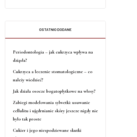
OSTATNIO DODANE
Periodontologia – jak cukrzyca wpływa na
dziąsła?
Cukrzyca a leczenie stomatologiczne – co
należy wiedzieć?
Jak działa osocze bogatopłytkowe na włosy?
Zabiegi modelowania sylwetki: usuwanie
cellulitu i ujędrnianie skóry jeszcze nigdy nie
było tak proste
Cukier i jego niespodziewane skutki