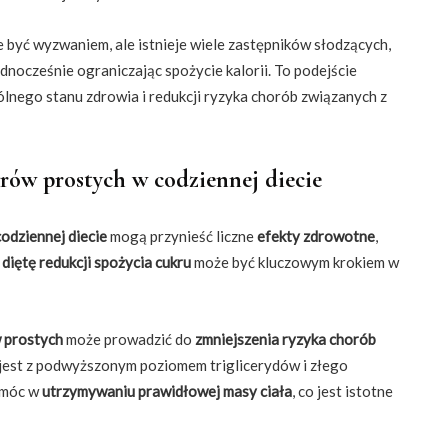
 być wyzwaniem, ale istnieje wiele zastępników słodzących,
dnocześnie ograniczając spożycie kalorii. To podejście
ólnego stanu zdrowia i redukcji ryzyka chorób związanych z
rów prostych w codziennej diecie
odziennej diecie
mogą przynieść liczne
efekty zdrowotne
,
a
diętę redukcji spożycia cukru
może być kluczowym krokiem w
 prostych
może prowadzić do
zmniejszenia ryzyka chorób
 jest z podwyższonym poziomem triglicerydów i złego
omóc w
utrzymywaniu prawidłowej masy ciała
, co jest istotne