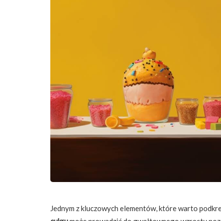
Jednym z kluczowych elementów, które warto podkre
cukru
może prowadzić do gwałtownego wzrostu poziomu