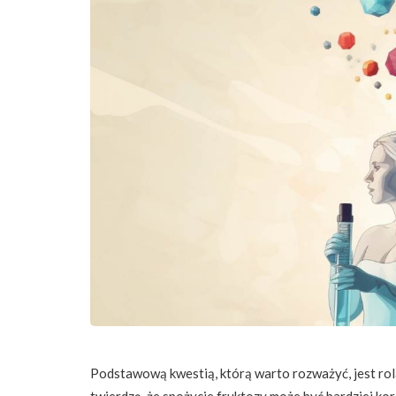
Podstawową kwestią, którą warto rozważyć, jest ro
twierdzą, że spożycie fruktozy może być bardziej ko