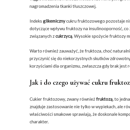
nagromadzenia tkanki tłuszczowej.
Indeks
glikemiczny
cukru fruktozowego pozostaje nis
dotyczące wpływu fruktozy na insulinooporność, co 
związanych z
cukrzycą
. Wysokie spożycie fruktozy m
Warto również zauważyć, że fruktoza, choć natural
przyczynić się do niekorzystnych skutków zdrowotn
korzyściami dla organizmu, zwłaszcza gdy brak jest 
Jak i do czego używać cukru frukt
Cukier fruktozowy, zwany również
fruktozą
, to jedn
znajduje zastosowanie nie tylko w wypiekach, ale r
właściwości smakowe sprawiają, że doskonale kompo
charakter.