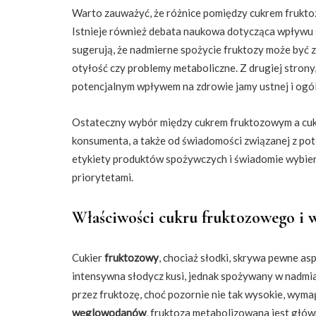
Warto zauważyć, że różnice pomiędzy cukrem fruktoz
Istnieje również debata naukowa dotycząca wpływu s
sugerują, że nadmierne spożycie fruktozy może być 
otyłość czy problemy metaboliczne. Z drugiej strony,
potencjalnym wpływem na zdrowie jamy ustnej i ogól
Ostateczny wybór między cukrem fruktozowym a cukr
konsumenta, a także od świadomości związanej z po
etykiety produktów spożywczych i świadomie wybie
priorytetami.
Właściwości cukru fruktozowego i 
Cukier
fruktozowy
, chociaż słodki, skrywa pewne a
intensywna słodycz kusi, jednak spożywany w nadm
przez fruktozę, choć pozornie nie tak wysokie, wym
węglowodanów
, fruktoza metabolizowana jest głó