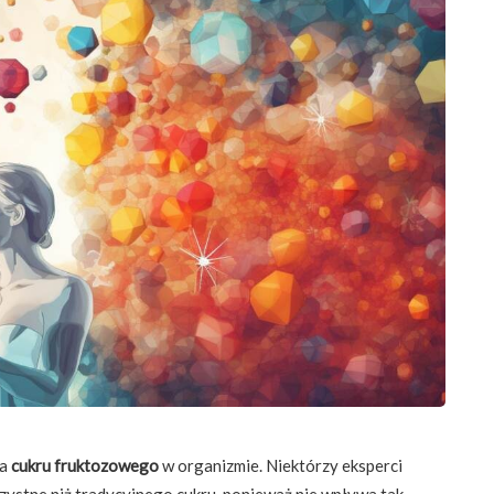
la
cukru fruktozowego
w organizmie. Niektórzy eksperci
rzystne niż tradycyjnego cukru, ponieważ nie wpływa tak