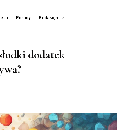
ieta
Porady
Redakcja
słodki dodatek
tywa?