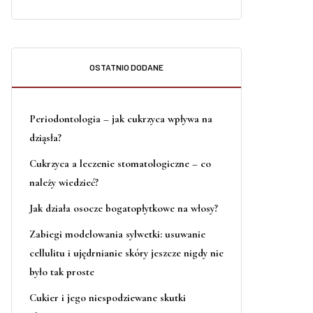
OSTATNIO DODANE
Periodontologia – jak cukrzyca wpływa na
dziąsła?
Cukrzyca a leczenie stomatologiczne – co
należy wiedzieć?
Jak działa osocze bogatopłytkowe na włosy?
Zabiegi modelowania sylwetki: usuwanie
cellulitu i ujędrnianie skóry jeszcze nigdy nie
było tak proste
Cukier i jego niespodziewane skutki