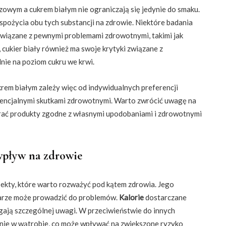
owym a cukrem białym nie ograniczają się jedynie do smaku.
pożycia obu tych substancji na zdrowie. Niektóre badania
związane z pewnymi problemami zdrowotnymi, takimi jak
 cukier biały również ma swoje krytyki związane z
nie na poziom cukru we krwi.
em białym zależy więc od indywidualnych preferencji
tencjalnymi skutkami zdrowotnymi. Warto zwrócić uwagę na
rać produkty zgodne z własnymi upodobaniami i zdrowotnymi
wpływ na zdrowie
spekty, które warto rozważyć pod kątem zdrowia. Jego
iarze może prowadzić do problemów.
Kalorie
dostarczane
agają szczególnej uwagi. W przeciwieństwie do innych
wnie w wątrobie, co może wpływać na zwiększone ryzyko