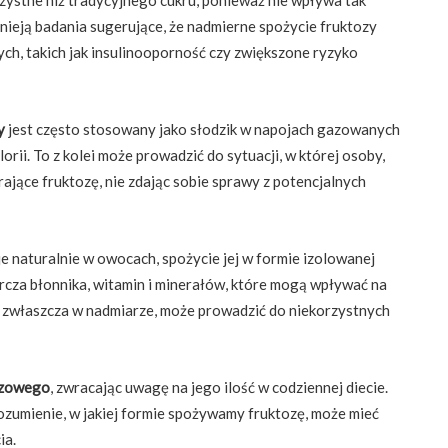
nieją badania sugerujące, że nadmierne spożycie fruktozy
, takich jak insulinooporność czy zwiększone ryzyko
y
jest często stosowany jako słodzik w napojach gazowanych
rii. To z kolei może prowadzić do sytuacji, w której osoby,
erające fruktozę, nie zdając sobie sprawy z potencjalnych
e naturalnie w owocach, spożycie jej w formie izolowanej
za błonnika, witamin i minerałów, które mogą wpływać na
, zwłaszcza w nadmiarze, może prowadzić do niekorzystnych
ozowego
, zwracając uwagę na jego ilość w codziennej diecie.
umienie, w jakiej formie spożywamy fruktozę, może mieć
ia.