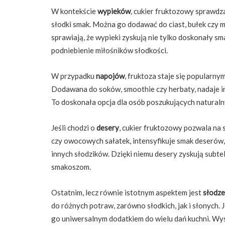
W kontekście
wypieków
, cukier fruktozowy sprawdza
słodki smak. Można go dodawać do ciast, bułek czy m
sprawiają, że wypieki zyskują nie tylko doskonały sm
podniebienie miłośników słodkości.
W przypadku
napojów
, fruktoza staje się popularny
Dodawana do soków, smoothie czy herbaty, nadaje im 
To doskonała opcja dla osób poszukujących natural
Jeśli chodzi o
desery
, cukier fruktozowy pozwala na
czy owocowych sałatek, intensyfikuje smak deserów,
innych słodzików. Dzięki niemu desery zyskują subte
smakoszom.
Ostatnim, lecz równie istotnym aspektem jest
słodze
do różnych potraw, zarówno słodkich, jak i słonych.
go uniwersalnym dodatkiem do wielu dań kuchni. Wys