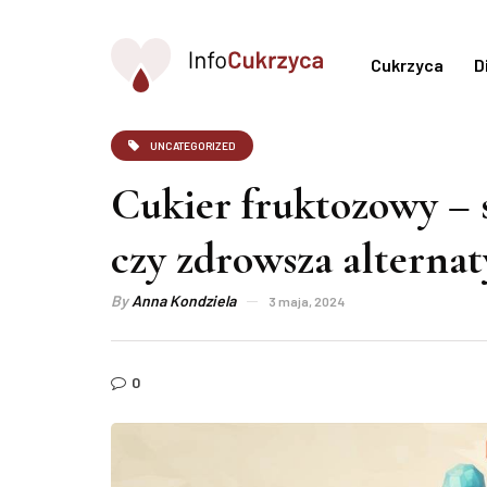
Cukrzyca
D
UNCATEGORIZED
Cukier fruktozowy – 
czy zdrowsza alterna
By
Anna Kondziela
3 maja, 2024
0