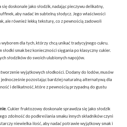
 się doskonale jako słodzik, nadając pieczywu delikatny,
uffinek, aby nadać im subtelną słodycz. Jego właściwości
ak, ale również lekką teksturę, co z pewnością zadowoli
m wyborem dla tych, którzy chcą unikać tradycyjnego cukru.
słodki smak bez konieczności sięgania po klasyczny cukier.
nych słodzików do swoich ulubionych napojów.
 stworzenie wyjątkowych słodkości. Dodany do lodów, musów
 jednocześnie pozostając bardziej naturalną alternatywą dla
lność i delikatność, które z pewnością przypadną do gustu
nie
. Cukier fruktozowy doskonale sprawdza się jako słodzik
 Jego zdolność do podkreślania smaku innych składników czyni
tarczy niewielka ilość, aby nadać potrawie wyjątkowy smak i