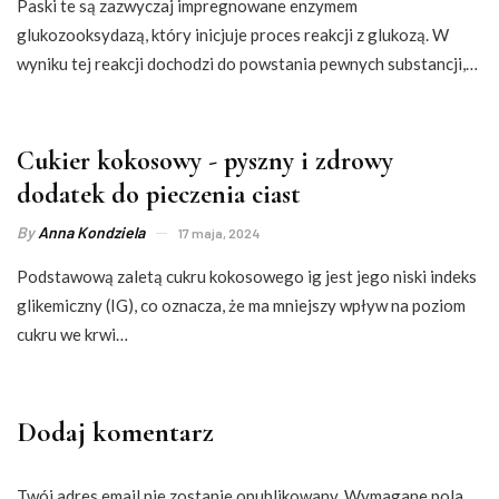
Paski te są zazwyczaj impregnowane enzymem
glukozooksydazą, który inicjuje proces reakcji z glukozą. W
wyniku tej reakcji dochodzi do powstania pewnych substancji,…
Cukier kokosowy - pyszny i zdrowy
dodatek do pieczenia ciast
By
Anna Kondziela
17 maja, 2024
Podstawową zaletą cukru kokosowego ig jest jego niski indeks
glikemiczny (IG), co oznacza, że ma mniejszy wpływ na poziom
cukru we krwi…
Dodaj komentarz
Twój adres email nie zostanie opublikowany.
Wymagane pola