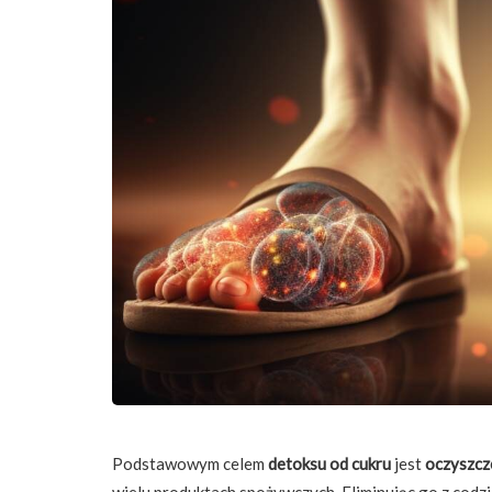
Podstawowym celem
detoksu od cukru
jest
oczyszcz
wielu produktach spożywczych. Eliminując go z codz