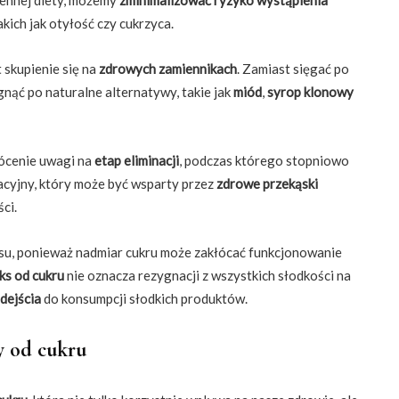
ich jak otyłość czy cukrzyca.
t skupienie się na
zdrowych zamiennikach
. Zamiast sięgać po
nąć po naturalne alternatywy, takie jak
miód
,
syrop klonowy
rócenie uwagi na
etap eliminacji
, podczas którego stopniowo
acyjny, który może być wsparty przez
zdrowe przekąski
ci.
su, ponieważ nadmiar cukru może zakłócać funkcjonowanie
ks od cukru
nie oznacza rezygnacji z wszystkich słodkości na
dejścia
do konsumpcji słodkich produktów.
y od cukru