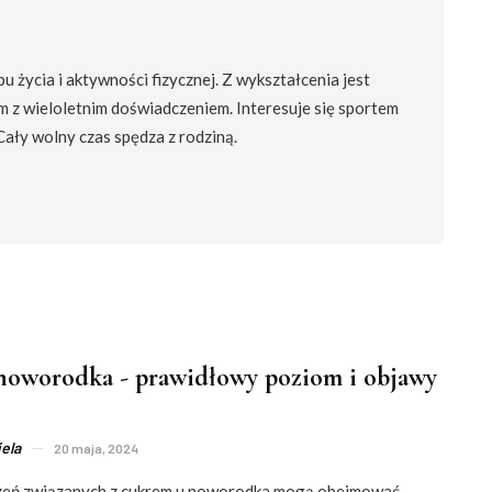
 życia i aktywności fizycznej. Z wykształcenia jest
m z wieloletnim doświadczeniem. Interesuje się sportem
 Cały wolny czas spędza z rodziną.
noworodka - prawidłowy poziom i objawy
ela
20 maja, 2024
zeń związanych z cukrem u noworodka mogą obejmować