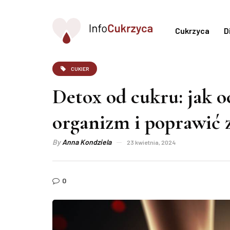
Cukrzyca
D
CUKIER
Detox od cukru: jak o
organizm i poprawić 
By
Anna Kondziela
23 kwietnia, 2024
0