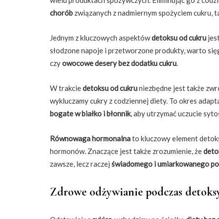
chorób
związanych z nadmiernym spożyciem cukru, tak
Jednym z kluczowych aspektów
detoksu od cukru
jes
słodzone napoje i przetworzone produkty, warto sięg
czy
owocowe desery bez dodatku cukru
.
W trakcie
detoksu od cukru
niezbędne jest także zw
wykluczamy cukry z codziennej diety. To okres adapt
bogate w białko i błonnik
, aby utrzymać uczucie sytoś
Równowaga hormonalna
to kluczowy element detok
hormonów. Znaczące jest także zrozumienie, że
deto
zawsze, lecz raczej
świadomego i umiarkowanego po
Zdrowe odżywianie podczas detoks