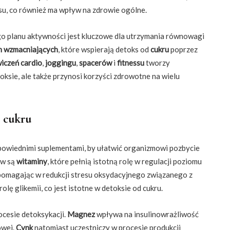
esu, co również ma wpływ na zdrowie ogólne.
o planu aktywności jest kluczowe dla utrzymania równowagi
h wzmacniających
, które wspierają detoks od
cukru
poprzez
iczeń cardio
,
joggingu
,
spacerów
i
fitnessu
tworzy
ksie, ale także przynosi korzyści zdrowotne na wielu
 cukru
dpowiednimi suplementami, by ułatwić organizmowi pozbycie
ów są
witaminy
, które pełnią istotną rolę w regulacji poziomu
pomagając w redukcji stresu oksydacyjnego związanego z
ę glikemii, co jest istotne w detoksie od cukru.
cesie detoksykacji.
Magnez
wpływa na insulinowrażliwość
owej.
Cynk
natomiast uczestniczy w procesie produkcji