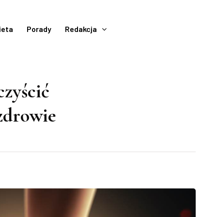
ieta
Porady
Redakcja
czyścić
zdrowie