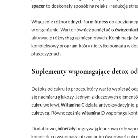
spacer
to doskonały sposób na relaks i redukcję str
Włączenie różnorodnych form
fitness
do codzienneg
w organizmie. Warto również pamiętać o
ćwiczeniac
aktywację różnych grup mięśniowych. Kombinacja
ćw
kompleksowy program, który nie tylko pomaga w deto
płaszczyznach.
Suplementy wspomagające detox od
Detoks od cukru to proces, który warto wspierać o
się nadmiaru glukozy. Jednym z kluczowych element
cukru we krwi.
Witamina C
działa antyoksydacyjnie, 
cukrzycą. Równocześnie
witamina D
wspomaga kontrol
Dodatkowo,
minerały
odgrywają kluczową rolę w pro
komórek, co wspomaga utrzymanie równowagi cukr