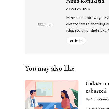
Anna Kondziela
ABOUT AUTHOR
Miłośniczka zdrowego trybu
dietetykiem i diabetologie
553 posts
i diabetologią i dietetyką.
articles
You may also like
Cukier u 
zaburzeń
By
Anna Kondzi
Objawy zabur