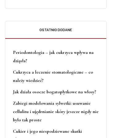
OSTATNIO DODANE
Periodontologia – jak cukrzyca wpływa na
dziąsła?
Cukrzyca a leczenie stomatologiczne – co
należy wiedzieć?
Jak działa osocze bogatopłytkowe na włosy?
Zabiegi modelowania sylwetki: usuwanie
cellulitu i ujędrnianie skóry jeszcze nigdy nie
było tak proste
Cukier i jego niespodziewane skutki