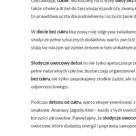
Odstawiając
cukier
, wchodzimy na ścieżkę
diety bez 
także otwiera drzwi do fascynującej podróży zwaną
to prawdziwa uczta dla podniebienia i oczyszczanie 
W
diecie bez cukru
kluczową rolę odgrywa świadomo
słodycze pełne sztucznych dodatków, warto zwróci
stają się naszym sprzymierzeńcem w tym unikalnym 
Słodycze owocowy detox
to nie tylko apetyczna pr
pełne naturalnych cukrów, dostarczają organizmowi
bez cukru
, nie tylko zaspokajamy słodkie żądze, ale 
odpornościowego.
Podczas
detoxu od cukru
, warto eksperymentować 
smakowe. Ananasy, jagody, kiwi – każdy z tych owocó
korzyści zdrowotne. Pamiętajmy, że
słodycze owoco
owocowe, które dodadzą energii i poprawią samopoc