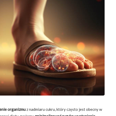
enie organizmu
z nadmiaru cukru, który często jest obecny w
iennej diety, możemy
zminimalizować ryzyko wystąpienia