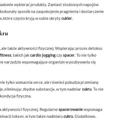
wiadomie wybierać produkty. Zamiast słodzonych napojów
 doskonały sposób na zaspokojenie pragnienia i dostarczenie
 które często kryją w sobie ukryty
cukier
.
kru
y, ale także aktywności fizycznej. Wspierając proces detoksu
fitness
, takich jak
cardio jogging
czy
spacer
. To nie tylko
eczne narzędzie wspomagające organizm w pozbywaniu się
nie tylko wzmacnia serce, ale również pobudza przemianę
je, eliminując zbędne substancje, w tym nadmiar
cukru
. To nie
kondycja fizyczna.
a aktywności fizycznej. Regularne
spacerowanie
wspomaga
minacji toksyn, w tym także nadmiaru
cukru
. Dodatkowo,