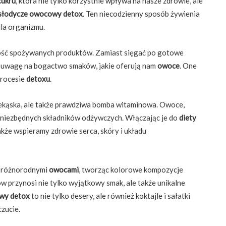
cukru
, która nie tylko korzystnie wpływa na nasze zdrowie, ale
słodycze owocowy detox
. Ten niecodzienny sposób żywienia
dla organizmu.
ść spożywanych produktów. Zamiast sięgać po gotowe
ć uwagę na bogactwo smaków, jakie oferują nam
owoce
. One
procesie
detoxu
.
zekąska, ale także prawdziwa bomba witaminowa. Owoce,
 niezbędnych składników odżywczych. Włączając je do
diety
także wspieramy zdrowie serca, skóry i układu
z różnorodnymi
owocami
, tworząc kolorowe kompozycje
w przynosi nie tylko wyjątkowy smak, ale także unikalne
wy detox
to nie tylko desery, ale również koktajle i sałatki
zucie.