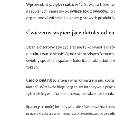
Wprowadzając
dię bez cukru
w życie, warto także ś
gazowanych, sięgajmy po
świeże soki
z
owoców
. To
organizmowi witamin. Unikajmy gotowych produktów,
Ćwiczenia wspierające detoks od cu
Dbanie o zdrowy styl życia to nie tylko kwestia diet
od
cukru
, warto skupić się na różnorodnych formach
świetny sposób na spalanie kalorii, ale także skut
toksyn.
Cardio jogging
to intensywna forma treningu, która 
materii. W trakcie biegu organizm intensywnie pracu
tylko efektywna forma detoksu, ale także doskonała 
Spacery
to mniej intensywna, ale równie ważna form
pracę układu trawiennego, co przyspiesza proces eli