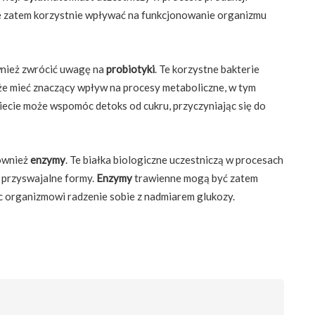
 zatem korzystnie wpływać na funkcjonowanie organizmu
wnież zwrócić uwagę na
probiotyki
. Te korzystne bakterie
że mieć znaczący wpływ na procesy metaboliczne, w tym
iecie może wspomóc detoks od cukru, przyczyniając się do
również
enzymy
. Te białka biologiczne uczestniczą w procesach
j przyswajalne formy.
Enzymy
trawienne mogą być zatem
c organizmowi radzenie sobie z nadmiarem glukozy.