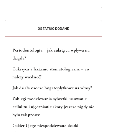
OSTATNIO DODANE
Periodontologia – jak cukrzyca wpływa na
dziąsła?
Cukrzyca a leczenie stomatologiczne – co
należy wiedzieć?
Jak działa osocze bogatopłytkowe na włosy?
Zabiegi modelowania sylwetki: usuwanie
cellulitu i ujędrnianie skóry jeszcze nigdy nie
było tak proste
Cukier i jego niespodziewane skutki