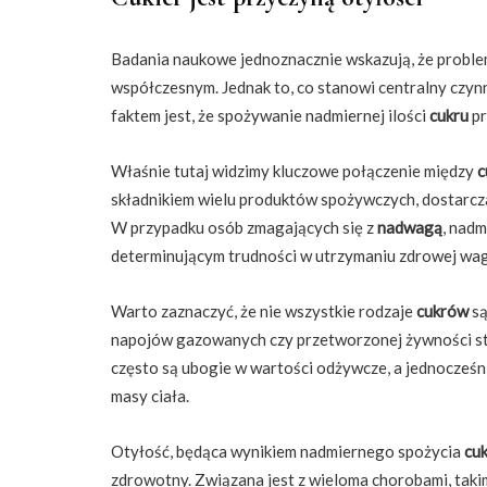
Badania naukowe jednoznacznie wskazują, że probl
współczesnym. Jednak to, co stanowi centralny czynn
faktem jest, że spożywanie nadmiernej ilości
cukru
pr
Właśnie tutaj widzimy kluczowe połączenie między
c
składnikiem wielu produktów spożywczych, dostarcz
W przypadku osób zmagających się z
nadwagą
, nad
determinującym trudności w utrzymaniu zdrowej wag
Warto zaznaczyć, że nie wszystkie rodzaje
cukrów
są
napojów gazowanych czy przetworzonej żywności sta
często są ubogie w wartości odżywcze, a jednocześn
masy ciała.
Otyłość, będąca wynikiem nadmiernego spożycia
cu
zdrowotny. Związana jest z wieloma chorobami, takim