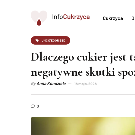
Cukrzyca
D
UNCATEGORIZED
Dlaczego cukier jest 
negatywne skutki sp
By
Anna Kondziela
14 maja, 2024
0