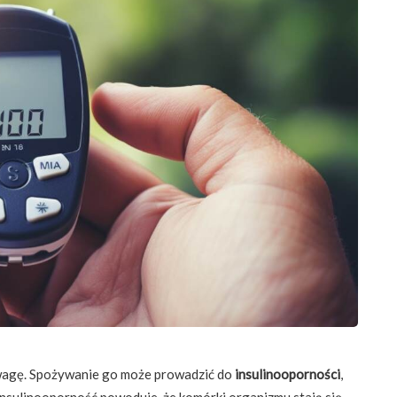
wagę. Spożywanie go może prowadzić do
insulinooporności
,
 Insulinooporność powoduje, że komórki organizmu stają się