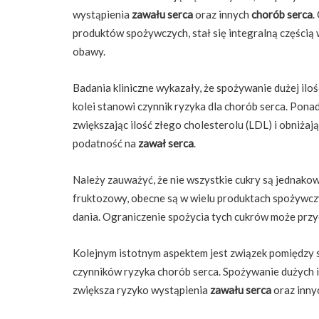
wystąpienia
zawału serca
oraz innych
chorób serca
.
produktów spożywczych, stał się integralną częścią 
obawy.
Badania kliniczne wykazały, że spożywanie dużej ilośc
kolei stanowi czynnik ryzyka dla chorób serca. Pon
zwiększając ilość złego cholesterolu (LDL) i obniża
podatność na
zawał serca
.
Należy zauważyć, że nie wszystkie cukry są jednakow
fruktozowy, obecne są w wielu produktach spożywczy
dania. Ograniczenie spożycia tych cukrów może przy
Kolejnym istotnym aspektem jest związek pomiędzy s
czynników ryzyka chorób serca. Spożywanie dużych il
zwiększa ryzyko wystąpienia
zawału serca
oraz inn