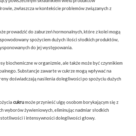
będący powszechnym składnikiem wielu produktów
rowie, zwłaszcza w kontekście problemów związanych z
że prowadzić do zaburzeń hormonalnych, które z kolei mogą
 spowodowany spożyciem dużych ilości słodkich produktów,
dysponowanych do jej występowania.
esy biochemiczne w organizmie, ale także może być czynnikiem
palnego. Substancje zawarte w cukrze mogą wpływać na
reny doświadczają nasilenia dolegliwości po spożyciu dużych
pożycia
cukru
może przynieść ulgę osobom borykającym się z
h wyborów żywieniowych, eliminując nadmiar słodkich
stotliwości i intensywności dolegliwości głowy.