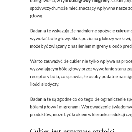
dolegliwości, w tym
bólu głowy
i
migreny
. Cukier, 
spożywczych, może mieć znaczący wpływ na nasze zd
głową.
Badania te wskazują, że nadmierne spożycie
cukru
mo
wywołać bóle głowy. Skok poziomu glukozy we krwi,
może być związany z nasileniem migreny u osób pre
Warto zauważyć, że cukier nie tylko wpływa na proc
wyzwalającym bóle głowy przez wywołanie stanu za
receptory bólu, co sprawia, że osoby podatne na mig
ilości słodyczy.
Badania te są zgodne co do tego, że ograniczenie s
bólami głowy i migrenami. Wprowadzenie świadomyc
produktów, może być krokiem w kierunku redukcji czę
Cukier jest przyczyną otyłości