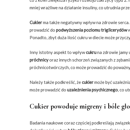
mniej wrażliwe na działanie insuliny, co utrudnia prz
Cukier
ma także negatywny wpływ na zdrowie serca. 
prowadzić do
podwyższenia poziomu triglicerydów
w
Ponadto, zbyt duża ilość cukru w diecie może przyczy
Inny istotny aspekt to wpływ
cukru
na zdrowie jamy u
próchnicy
oraz innych schorzeń związanych z zębami.
próchnicotwórczych, co może prowadzić do poważny
Należy także podkreślić, że
cukier
może być uzależni
może prowadzić do
uzależnienia psychicznego
, co u
Cukier powoduje migreny i bóle gł
Badania naukowe coraz częściej podkreślają związe