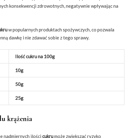
znych konsekwencji zdrowotnych, negatywnie wpływając na
ukru
w popularnych produktach spożywczych, co pozwala
nną dawkę i nie zdawać sobie z tego sprawy.
Ilość cukru na 100g
10g
50g
25g
du krążenia
e nadmiernych ilości
cukru
może zwiększać ryzyko