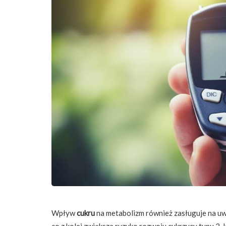
Wpływ
cukru
na metabolizm również zasługuje na u
co z kolei zwiększa ryzyko rozwoju cukrzycy typu 2.