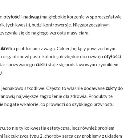
em
otyłości
i
nadwagi
ma głębokie korzenie w społeczeństwie
ik tych kwestii, budzi kontrowersje. Niezaprzeczalnym
zyczynia się do nagłego wzrostu masy ciała.
ukrem
a problemami z wagą. Cukier, będący powszechnym
a organizmowi puste kalorie, niezbędne do rozwoju
otyłości
.
miar spożywanego
cukru
staje się podstawowym czynnikiem
i.
 jednakowo szkodliwe. Często to właśnie dodawane
cukry
do
nowią największe zagrożenie dla zdrowia. Produkty te
ie bogate w kalorie, co prowadzi do szybkiego przyrostu
kru
, to nie tylko kwestia estetyczna, lecz również problem
i jak cukrzyca typu 2, choroby serca czy problemy z układem