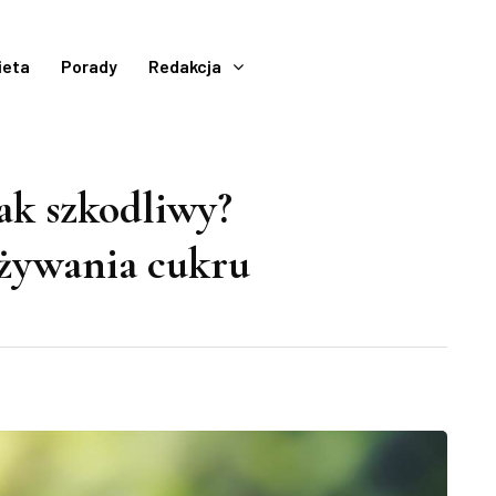
ieta
Porady
Redakcja
tak szkodliwy?
ożywania cukru