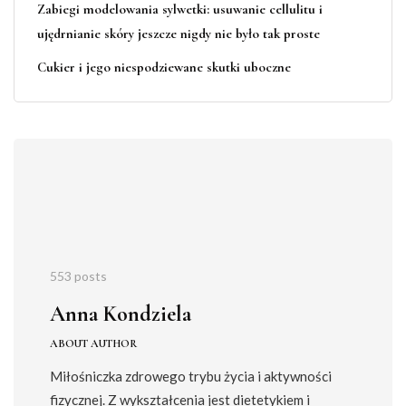
Zabiegi modelowania sylwetki: usuwanie cellulitu i
ujędrnianie skóry jeszcze nigdy nie było tak proste
Cukier i jego niespodziewane skutki uboczne
553 posts
Anna Kondziela
ABOUT AUTHOR
Miłośniczka zdrowego trybu życia i aktywności
fizycznej. Z wykształcenia jest dietetykiem i