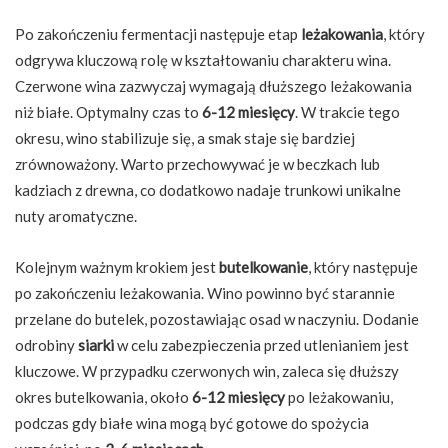
Po zakończeniu fermentacji następuje etap
leżakowania
, który
odgrywa kluczową rolę w kształtowaniu charakteru wina.
Czerwone wina zazwyczaj wymagają dłuższego leżakowania
niż białe. Optymalny czas to
6-12 miesięcy
. W trakcie tego
okresu, wino stabilizuje się, a smak staje się bardziej
zrównoważony. Warto przechowywać je w beczkach lub
kadziach z drewna, co dodatkowo nadaje trunkowi unikalne
nuty aromatyczne.
Kolejnym ważnym krokiem jest
butelkowanie
, który następuje
po zakończeniu leżakowania. Wino powinno być starannie
przelane do butelek, pozostawiając osad w naczyniu. Dodanie
odrobiny
siarki
w celu zabezpieczenia przed utlenianiem jest
kluczowe. W przypadku czerwonych win, zaleca się dłuższy
okres butelkowania, około
6-12 miesięcy
po leżakowaniu,
podczas gdy białe wina mogą być gotowe do spożycia