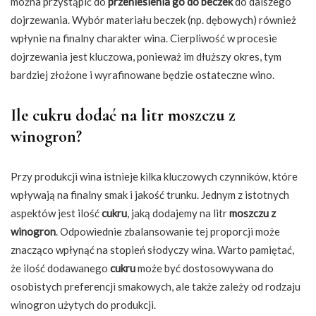
można przystąpić do
przeniesienia go do beczek
do dalszego
dojrzewania. Wybór materiału beczek (np. dębowych) również
wpłynie na finalny charakter wina. Cierpliwość w procesie
dojrzewania jest kluczowa, ponieważ im dłuższy okres, tym
bardziej złożone i wyrafinowane będzie ostateczne wino.
Ile cukru dodać na litr moszczu z
winogron?
Przy produkcji wina istnieje kilka kluczowych czynników, które
wpływają na finalny smak i jakość trunku. Jednym z istotnych
aspektów jest ilość
cukru
, jaką dodajemy na litr
moszczu z
winogron
. Odpowiednie zbalansowanie tej proporcji może
znacząco wpłynąć na stopień słodyczy wina. Warto pamiętać,
że ilość dodawanego
cukru
może być dostosowywana do
osobistych preferencji smakowych, ale także zależy od rodzaju
winogron użytych do produkcji.