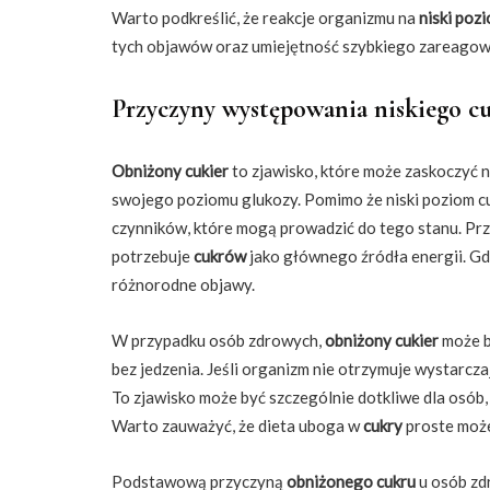
Warto podkreślić, że reakcje organizmu na
niski poz
tych objawów oraz umiejętność szybkiego zareagowa
Przyczyny występowania niskiego c
Obniżony cukier
to zjawisko, które może zaskoczyć
swojego poziomu glukozy. Pomimo że niski poziom cukr
czynników, które mogą prowadzić do tego stanu. Prz
potrzebuje
cukrów
jako głównego źródła energii. G
różnorodne objawy.
W przypadku osób zdrowych,
obniżony cukier
może b
bez jedzenia. Jeśli organizm nie otrzymuje wystarczaj
To zjawisko może być szczególnie dotkliwe dla osób,
Warto zauważyć, że dieta uboga w
cukry
proste może
Podstawową przyczyną
obniżonego cukru
u osób zd