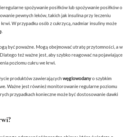
nieregularne spożywanie posiłków lub spożywanie posiłków o
anie pewnych leków, takich jak insulina przy leczeniu
krwi. W przypadku osób z cukrzycą, nadmiar insuliny może
ę
.
gą być poważne. Mogą obejmować utratę przytomności, a w
 Dlatego też ważne jest, aby szybko reagować na pojawiające
zenia poziomu cukru we krwi.
ycie produktów zawierających
węglowodany
o szybkim
kozowe. Ważne jest również monitorowanie regularne poziomu
tórych przypadkach konieczne może być dostosowanie dawki
rwi?
wi mogą odczuwać różnorodne objawy, które świadczą o