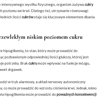
e intensywnego wysiłku fizycznego, organizm zużywa
cukry
ch poziomu we krwi. Dlatego też, utrzymanie równowagi
iednich ilości
cukrów
staje się kluczowym elementem dbania
przewlekłym niskim poziomem cukru
e hipoglikemią, to stan, który może prowadzić do
dąc pozbawionym odpowiedniej ilości glukozy, której jest
je potrzeby. Brak
cukru
może wpływać na funkcje mózgu,
nawet drgawek.
chodzi w tryb alarmowy, a układ nerwowy autonomiczny
ny, co może prowadzić do wzrostu ciśnienia krwi. Jednak, mimo
ała hipoglikemia może prowadzić do
poważnych konsekwencji