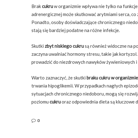
Brak
cukru
w organizmie wpływa nie tylko na funkcje
adrenergicznej może skutkować arytmiami serca, co
Ponadto, osoby doświadczające chronicznego nied
stają się bardziej podatne na różne infekcje.
Skutki
zbyt niskiego cukru
są również widoczne na poz
zaczyna uwalniać hormony stresu, takie jak kortyzol
prowadzić do niezdrowych nawyków żywieniowych i 
Warto zaznaczyć, że skutki
braku cukru w organizmie
trwania hipoglikemii. W przypadkach nagłych epizod
sytuacjach chronicznego niedoboru, mogą się rozw
poziomu
cukru
oraz odpowiednia dieta są kluczowe d
0