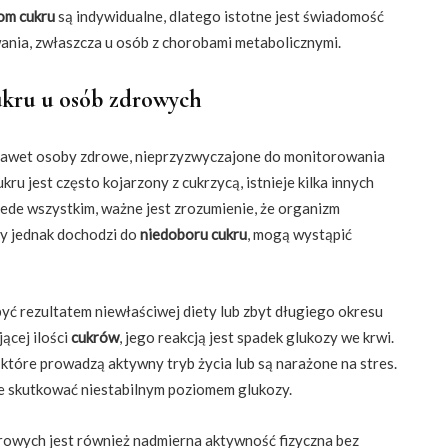
iom cukru
są indywidualne, dlatego istotne jest świadomość
nia, zwłaszcza u osób z chorobami metabolicznymi.
ukru u osób zdrowych
 nawet osoby zdrowe, nieprzyzwyczajone do monitorowania
u jest często kojarzony z cukrzycą, istnieje kilka innych
ede wszystkim, ważne jest zrozumienie, że organizm
dy jednak dochodzi do
niedoboru cukru
, mogą wystąpić
yć rezultatem niewłaściwej diety lub zbyt długiego okresu
ącej ilości
cukrów
, jego reakcją jest spadek glukozy we krwi.
 które prowadzą aktywny tryb życia lub są narażone na stres.
 skutkować niestabilnym poziomem glukozy.
rowych jest również nadmierna aktywność fizyczna bez