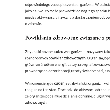
odpowiedniego zabezpieczenia organizmu. W trakci
jako paliwo, co może prowadzić do nagłego spadku i
między aktywnością fizyczną a dostarczaniem odpow
o zdrowie.
Powikłania zdrowotne związane z 
Zbyt niski poziom
cukru
w organizmie, nazywany takż
różnorodnych
powikłań zdrowotnych
. Organizm, bę
głównym źródłem energii, zaczyna sygnalizować swo
prowadząc do dezorientacji, utraty świadomości, a 
W momencie, gdy
cukier
jest zbyt niski, organizm w
reaguje na ten stan. Dochodzi do aktywacji adrenali
że organizm podejmuje działania obronne, długotrw
zdrowotnych
.