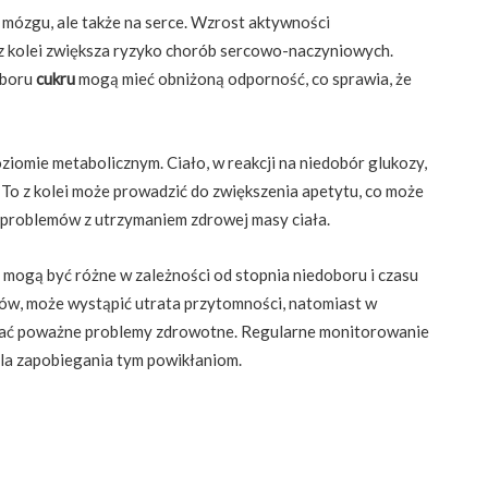
 mózgu, ale także na serce. Wzrost aktywności
 z kolei zwiększa ryzyko chorób sercowo-naczyniowych.
oboru
cukru
mogą mieć obniżoną odporność, co sprawia, że
iomie metabolicznym. Ciało, w reakcji na niedobór glukozy,
. To z kolei może prowadzić do zwiększenia apetytu, co może
problemów z utrzymaniem zdrowej masy ciała.
mogą być różne w zależności od stopnia niedoboru i czasu
ów, może wystąpić utrata przytomności, natomiast w
ijać poważne problemy zdrowotne. Regularne monitorowanie
la zapobiegania tym powikłaniom.