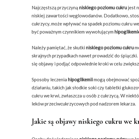
Najczęstszą przyczyną
niskiego poziomu cukru
jest 
niskiej zawartości węglowodanów. Dodatkowo, stosow
cukrzycy, może wpływać na spadek poziomu cukru we 
być poważnym czynnikiem wywołującym
hipoglikemi
Należy pamiętać, że skutki
niskiego poziomu cukru
mo
skrajnych przypadkach nawet prowadzić do śpiączki.
się objawy i podjąć odpowiednie kroki w celu zwięks
Sposoby leczenia
hipoglikemii
mogą obejmować spoż
działaniu, takich jak słodkie soki czy tabletki glu
cukru we krwi, zwłaszcza u osób z cukrzycą. W niek
leków przeciwcukrzycowych pod nadzorem lekarza.
Jakie są objawy niskiego cukru we k
Osoby doświadczające
niskiego poziomu cukru
we kr