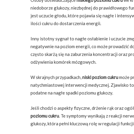
niedoborze glukozy, niezbędnej do prawidłowego f
jest uczucie głodu, które pojawia się nagłe i intens
ilości cukru do dostarczenia energii.
Inny istotny sygnał to nagłe osłabienie i uczucie zm
negatywnie na poziom energii, co może prowadzić do
często skarżą się na zaburzenia koncentracji oraz p
odżywienia komórek mózgowych.
W skrajnych przypadkach,
niski poziom cukru
może pr
natychmiastowej interwencji medycznej. Zjawisko to j
podatne na nagłe spadki poziomu glukozy.
Jeśli chodzi o aspekty fizyczne, drżenie rąk oraz og
poziomu cukru
. Te symptomy wynikają z reakcji nerw
glukozy, która pełni kluczową rolę w regulacji funkc