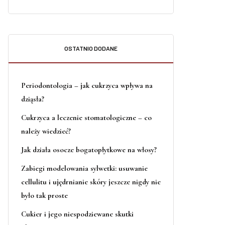
OSTATNIO DODANE
Periodontologia – jak cukrzyca wpływa na
dziąsła?
Cukrzyca a leczenie stomatologiczne – co
należy wiedzieć?
Jak działa osocze bogatopłytkowe na włosy?
Zabiegi modelowania sylwetki: usuwanie
cellulitu i ujędrnianie skóry jeszcze nigdy nie
było tak proste
Cukier i jego niespodziewane skutki