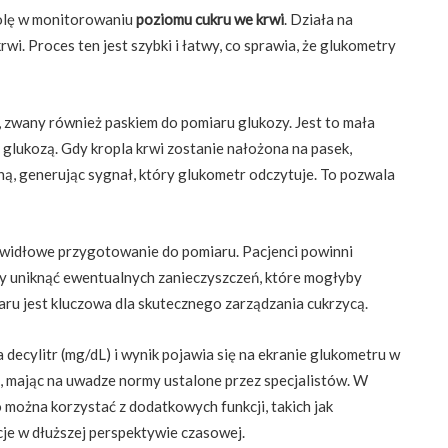
rolę w monitorowaniu
poziomu cukru we krwi
. Działa na
wi. Proces ten jest szybki i łatwy, co sprawia, że glukometry
 zwany również paskiem do pomiaru glukozy. Jest to mała
 glukozą. Gdy kropla krwi zostanie nałożona na pasek,
ną, generując sygnał, który glukometr odczytuje. To pozwala
widłowe przygotowanie do pomiaru. Pacjenci powinni
by uniknąć ewentualnych zanieczyszczeń, które mogłyby
aru jest kluczowa dla skutecznego zarządzania cukrzycą.
 decylitr (mg/dL) i wynik pojawia się na ekranie glukometru w
ć, mając na uwadze normy ustalone przez specjalistów. W
można korzystać z dodatkowych funkcji, takich jak
e w dłuższej perspektywie czasowej.