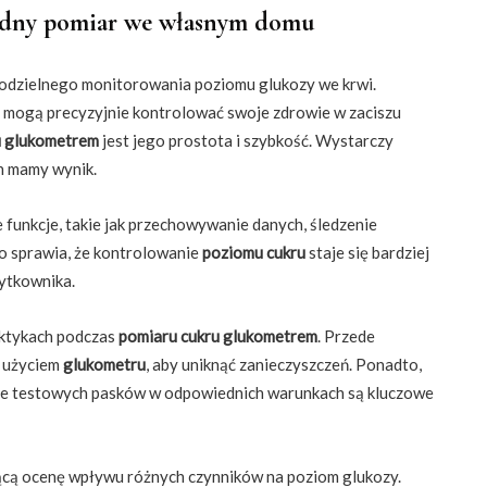
adny pomiar we własnym domu
odzielnego monitorowania poziomu glukozy we krwi.
ą mogą precyzyjnie kontrolować swoje zdrowie w zaciszu
u glukometrem
jest jego prostota i szybkość. Wystarczy
ch mamy wynik.
funkcje, takie jak przechowywanie danych, śledzenie
o sprawia, że kontrolowanie
poziomu cukru
staje się bardziej
ytkownika.
aktykach podczas
pomiaru cukru glukometrem
. Przede
d użyciem
glukometru
, aby uniknąć zanieczyszczeń. Ponadto,
nie testowych pasków w odpowiednich warunkach są kluczowe
ącą ocenę wpływu różnych czynników na poziom glukozy.