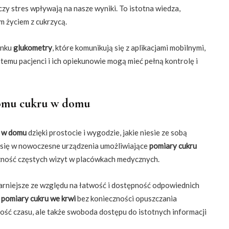
zy stres wpływają na nasze wyniki. To istotna wiedza,
m życiem z cukrzycą.
ynku
glukometry
, które komunikują się z aplikacjami mobilnymi,
temu pacjenci i ich opiekunowie mogą mieć pełną kontrolę i
iomu cukru w domu
u w domu
dzięki prostocie i wygodzie, jakie niesie ze sobą
 się w nowoczesne urządzenia umożliwiające
pomiary cukru
zność częstych wizyt w placówkach medycznych.
larniejsze ze względu na łatwość i dostępność odpowiednich
ć
pomiary cukru we krwi
bez konieczności opuszczania
ość czasu, ale także swoboda dostępu do istotnych informacji