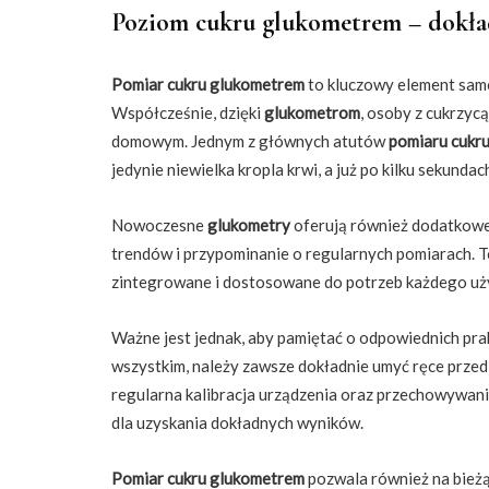
Poziom cukru glukometrem – dokł
Pomiar cukru glukometrem
to kluczowy element sam
Współcześnie, dzięki
glukometrom
, osoby z cukrzyc
domowym. Jednym z głównych atutów
pomiaru cukr
jedynie niewielka kropla krwi, a już po kilku sekunda
Nowoczesne
glukometry
oferują również dodatkowe 
trendów i przypominanie o regularnych pomiarach. T
zintegrowane i dostosowane do potrzeb każdego uż
Ważne jest jednak, aby pamiętać o odpowiednich pr
wszystkim, należy zawsze dokładnie umyć ręce prze
regularna kalibracja urządzenia oraz przechowywa
dla uzyskania dokładnych wyników.
Pomiar cukru glukometrem
pozwala również na bież