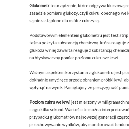
Glukometr
to urządzenie, które odgrywa kluczową 
zasadzie pomiaru glukozy, czyli cukru, obecnego we kr
są niezastąpione dla osób z cukrzycą.
Podstawowym elementem glukometru jest test strip,
taśma pokryta substancją chemiczną, która reaguje z
glukoza w niej zawarta reaguje z substancją chemicz
na błyskawiczny pomiar poziomu cukru we krwi.
Ważnym aspektem korzystania z glukometru jest pra
dokładnie umyć ręce przed pobraniem próbki krwi, a
wpłynąć na wynik. Pamiętajmy, że precyzyjność pomi
Poziom cukru we krwi
jest mierzony w miligramach na
ciągu kilku sekund. Wartości te można interpretowa
przypadku glukometrów najnowszej generacji często 
przechowywanie wyników, aby monitorować tendencj