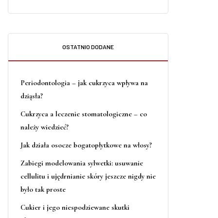
OSTATNIO DODANE
Periodontologia – jak cukrzyca wpływa na
dziąsła?
Cukrzyca a leczenie stomatologiczne – co
należy wiedzieć?
Jak działa osocze bogatopłytkowe na włosy?
Zabiegi modelowania sylwetki: usuwanie
cellulitu i ujędrnianie skóry jeszcze nigdy nie
było tak proste
Cukier i jego niespodziewane skutki