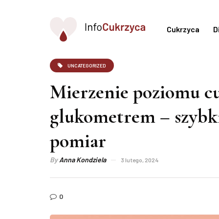
Cukrzyca
D
UNCATEGORIZED
Mierzenie poziomu c
glukometrem – szybki
pomiar
By
Anna Kondziela
3 lutego, 2024
0