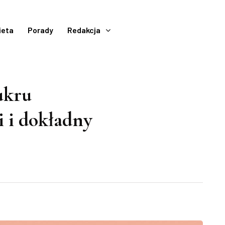
ieta
Porady
Redakcja
ukru
 i dokładny