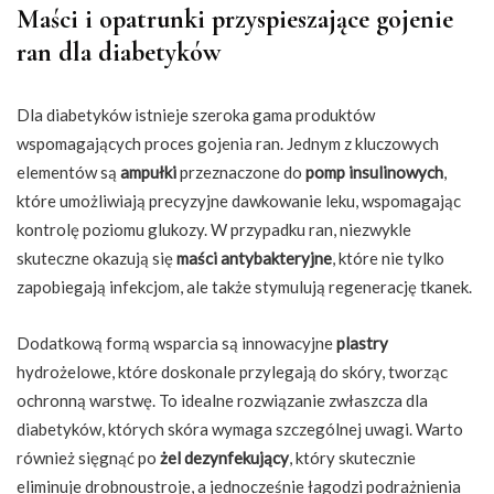
Maści i opatrunki przyspieszające gojenie
ran dla diabetyków
Dla diabetyków istnieje szeroka gama produktów
wspomagających proces gojenia ran. Jednym z kluczowych
elementów są
ampułki
przeznaczone do
pomp insulinowych
,
które umożliwiają precyzyjne dawkowanie leku, wspomagając
kontrolę poziomu glukozy. W przypadku ran, niezwykle
skuteczne okazują się
maści antybakteryjne
, które nie tylko
zapobiegają infekcjom, ale także stymulują regenerację tkanek.
Dodatkową formą wsparcia są innowacyjne
plastry
hydrożelowe, które doskonale przylegają do skóry, tworząc
ochronną warstwę. To idealne rozwiązanie zwłaszcza dla
diabetyków, których skóra wymaga szczególnej uwagi. Warto
również sięgnąć po
żel dezynfekujący
, który skutecznie
eliminuje drobnoustroje, a jednocześnie łagodzi podrażnienia