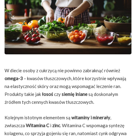
W diecie osoby z cukrzycą nie powinno zabraknąć również
omega-3
– kwasów tłuszczowych, które korzystnie wpływają
na elastyczność skóry oraz mogą wspomagać leczenie ran.
Produkty takie jak
łosoś
czy
siemię lniane
są doskonałym
źródłem tych cennych kwasów tłuszczowych.
Kolejnym istotnym elementem są
witaminy i minerały
,
zwłaszcza
Witamina C
i
zinc
. Witamina C wspomaga syntezę
kolagenu, co sprzyja gojeniu się ran, natomiast cynk odgrywa