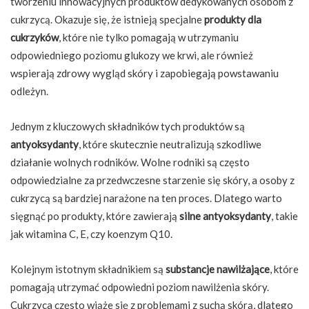
tworzeniu innowacyjnych produktów dedykowanych osobom z
cukrzycą. Okazuje się, że istnieją specjalne
produkty dla
cukrzyków
, które nie tylko pomagają w utrzymaniu
odpowiedniego poziomu glukozy we krwi, ale również
wspierają zdrowy wygląd skóry i zapobiegają powstawaniu
odleżyn.
Jednym z kluczowych składników tych produktów są
antyoksydanty
, które skutecznie neutralizują szkodliwe
działanie wolnych rodników. Wolne rodniki są często
odpowiedzialne za przedwczesne starzenie się skóry, a osoby z
cukrzycą są bardziej narażone na ten proces. Dlatego warto
sięgnąć po produkty, które zawierają
silne antyoksydanty
, takie
jak witamina C, E, czy koenzym Q10.
Kolejnym istotnym składnikiem są
substancje nawilżające
, które
pomagają utrzymać odpowiedni poziom nawilżenia skóry.
Cukrzyca często wiąże się z problemami z suchą skórą, dlatego