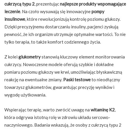
cukrzycą typu 2
, prezentując
najlepsze produkty wspomagające
leczenie
. Na czoło wysuwają się innowacyjne
pompy
insulinowe
, które rewolucjonizują kontrolę poziomu glukozy.
Dzięki precyzyjnemu dostarczaniu insuliny, pacjenci zyskują
pewność, że ich organizm utrzymuje optymalne wartości. To nie
tylko terapia, to także komfort codziennego życia.
Z kolei
glukometry
stanowią kluczowy element monitorowania
cukrzycy. Nowoczesne modele oferują szybkie i dokładne
pomiaru poziomu glukozy we krwi, umożliwiając błyskawiczną
reakcję na ewentualne zmiany.
Paski testowe
to nieodłączny
towarzysz glukometrów, gwarantując precyzję wyników i
wygodę użytkowania.
Wspierając terapię, warto zwrócić uwagę na
witaminę K2
,
która odgrywa istotną rolę w zdrowiu układu sercowo-
naczyniowego. Badania wskazują, że osoby z cukrzycą typu 2