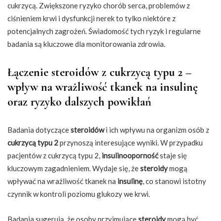
cukrzycą. Zwiększone ryzyko chorób serca, problemów z
ciśnieniem krwi i dysfunkcji nerek to tylko niektóre z
potencjalnych zagrożeń. Świadomość tych ryzyk i regularne
badania są kluczowe dla monitorowania zdrowia.
Łączenie steroidów z cukrzycą typu 2 –
wpływ na wrażliwość tkanek na insulinę
oraz ryzyko dalszych powikłań
Badania dotyczące
steroidów
i ich wpływu na organizm osób z
cukrzycą typu 2
przynoszą interesujące wyniki. W przypadku
pacjentów z cukrzycą typu 2,
insulinooporność
staje się
kluczowym zagadnieniem. Wydaje się, że
steroidy
mogą
wpływać na wrażliwość tkanek na
insulinę
, co stanowi istotny
czynnik w kontroli poziomu glukozy we krwi.
Badania sugerują, że osoby przyjmujące
steroidy
mogą być