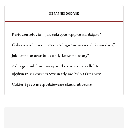
OSTATNIO DODANE
Periodontologia – jak cukrzyca wpływa na dziąsła?
Cukrzyca a leczenie stomatologiczne – co należy wiedzieć?
Jak działa osocze bogatopłytkowe na włosy?
Zabiegi modelowania sylwetki: usuwanie cellulitu i
ujędrnianie skóry jeszcze nigdy nie było tak proste
Cukier i jego niespodziewane skutki uboczne