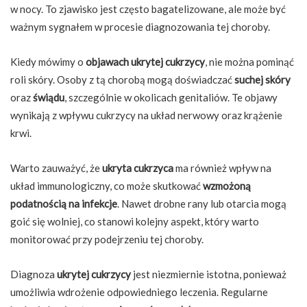
w nocy. To zjawisko jest często bagatelizowane, ale może być
ważnym sygnałem w procesie diagnozowania tej choroby.
Kiedy mówimy o
objawach ukrytej cukrzycy
, nie można pominąć
roli skóry. Osoby z tą chorobą mogą doświadczać
suchej skóry
oraz
świądu
, szczególnie w okolicach genitaliów. Te objawy
wynikają z wpływu cukrzycy na układ nerwowy oraz krążenie
krwi.
Warto zauważyć, że
ukryta cukrzyca
ma również wpływ na
układ immunologiczny, co może skutkować
wzmożoną
podatnością na infekcje
. Nawet drobne rany lub otarcia mogą
goić się wolniej, co stanowi kolejny aspekt, który warto
monitorować przy podejrzeniu tej choroby.
Diagnoza
ukrytej cukrzycy
jest niezmiernie istotna, ponieważ
umożliwia wdrożenie odpowiedniego leczenia. Regularne