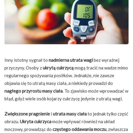
Inny istotny sygnał to
nadmierna utrata wagi
bez wyraźnej
przyczyny. Osoby z
ukrytą cukrzycą
mogą tracić na wadze mimo
regularnego spożywania posiłków. Jednakże, nie zawsze
objawia się to utratą masy ciała, a niekiedy prowadzi do
nagłego przyrostu masy ciała
. To zjawisko może wprowadzać w
błąd, gdyż wiele osób kojarzy cukrzycę jedynie z utratą wagi.
Zwiększone pragnienie
i
utrata masy ciała
to jednak tylko część
obrazu.
Ukryta cukrzyca
może wpływać również na układ
moczowy, prowadząc do
częstego oddawania moczu
, zwłaszcza