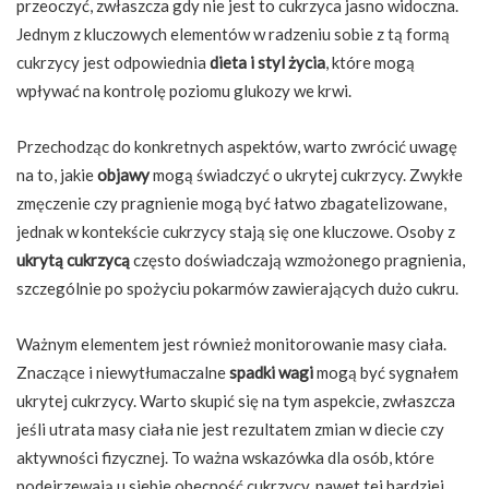
przeoczyć, zwłaszcza gdy nie jest to cukrzyca jasno widoczna.
Jednym z kluczowych elementów w radzeniu sobie z tą formą
cukrzycy jest odpowiednia
dieta i styl życia
, które mogą
wpływać na kontrolę poziomu glukozy we krwi.
Przechodząc do konkretnych aspektów, warto zwrócić uwagę
na to, jakie
objawy
mogą świadczyć o ukrytej cukrzycy. Zwykłe
zmęczenie czy pragnienie mogą być łatwo zbagatelizowane,
jednak w kontekście cukrzycy stają się one kluczowe. Osoby z
ukrytą cukrzycą
często doświadczają wzmożonego pragnienia,
szczególnie po spożyciu pokarmów zawierających dużo cukru.
Ważnym elementem jest również monitorowanie masy ciała.
Znaczące i niewytłumaczalne
spadki wagi
mogą być sygnałem
ukrytej cukrzycy. Warto skupić się na tym aspekcie, zwłaszcza
jeśli utrata masy ciała nie jest rezultatem zmian w diecie czy
aktywności fizycznej. To ważna wskazówka dla osób, które
podejrzewają u siebie obecność cukrzycy, nawet tej bardziej