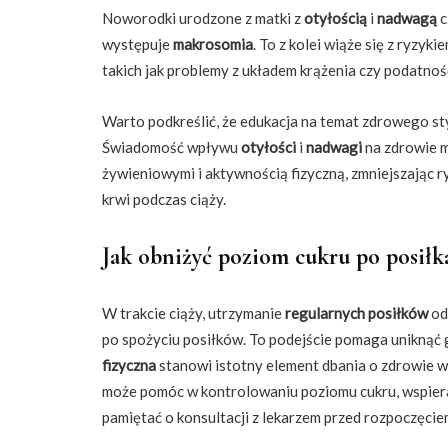
Noworodki urodzone z matki z
otyłością
i
nadwagą
c
występuje
makrosomia
. To z kolei wiąże się z ryzy
takich jak problemy z układem krążenia czy podatno
Warto podkreślić, że edukacja na temat zdrowego sty
Świadomość wpływu
otyłości
i
nadwagi
na zdrowie m
żywieniowymi i aktywnością fizyczną, zmniejszając
krwi podczas ciąży.
Jak obniżyć poziom cukru po posiłk
W trakcie ciąży, utrzymanie
regularnych posiłków
od
po spożyciu posiłków. To podejście pomaga uniknąć
fizyczna
stanowi istotny element dbania o zdrowie w
może pomóc w kontrolowaniu poziomu cukru, wspiera
pamiętać o konsultacji z lekarzem przed rozpoczęc