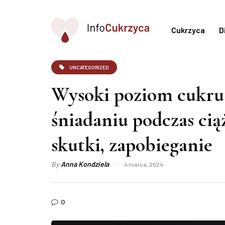
Cukrzyca
D
UNCATEGORIZED
Wysoki poziom cukru
śniadaniu podczas cią
skutki, zapobieganie
By
Anna Kondziela
4 marca, 2024
0