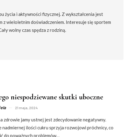
 życia i aktywności fizycznej. Z wykształcenia jest
m z wieloletnim doświadczeniem. Interesuje się sportem
 Cały wolny czas spędza z rodziną.
jego niespodziewane skutki uboczne
ela
21 maja, 2024
a zdrowie jamy ustnej jest zdecydowanie negatywny.
nadmiernej ilości cukru sprzyja rozwojowi próchnicy, co
ić do poważnych problemów…