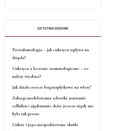
OSTATNIO DODANE
Periodontologia – jak cukrzyca wpływa na
dziąsła?
Cukrzyca a leczenie stomatologiczne – co
należy wiedzieć?
Jak działa osocze bogatopłytkowe na włosy?
Zabiegi modelowania sylwetki: usuwanie
cellulitu i ujędrnianie skóry jeszcze nigdy nie
było tak proste
Cukier i jego niespodziewane skutki