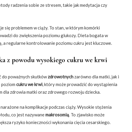
ody radzenia sobie ze stresem, takie jak medytacja czy
je się problemem w ciąży. To stan, w którym komórki
rowadzi do zwiększenia poziomu glukozy. Dieta bogata w
 a regularne kontrolowanie poziomu cukru jest kluczowe.
cka z powodu wysokiego cukru we krwi
ić do poważnych skutków
zdrowotnych
zarówno dla matki, jak i
i poziom
cukru we krwi
, który może prowadzić do wystąpienia
iem dla zdrowia matki oraz zdrowego rozwoju dziecka.
 narażone na komplikacje podczas ciąży. Wysokie stężenia
płodu, co jest nazywane
makrosomią
. To zjawisko może
ększa ryzyko konieczności wykonania cięcia cesarskiego.