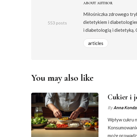
ABOUT AUTHOR
Miłośniczka zdrowego trybu
dietetykiem i diabetologie
553 posts
i diabetologią i dietetyką.
articles
You may also like
Cukier i 
By
Anna Kondzi
Wpływ cukru n
Konsumowanie 
może prowadz