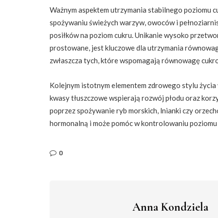
Ważnym aspektem utrzymania stabilnego poziomu cu
spożywaniu świeżych warzyw, owoców i pełnoziarn
posiłków na poziom cukru. Unikanie wysoko przetw
prostowane, jest kluczowe dla utrzymania równowa
zwłaszcza tych, które wspomagają równowagę cukrową
Kolejnym istotnym elementem zdrowego stylu życia 
kwasy tłuszczowe wspierają rozwój płodu oraz korzy
poprzez spożywanie ryb morskich, lnianki czy orze
hormonalną i może pomóc w kontrolowaniu poziomu 
0
Anna Kondziela