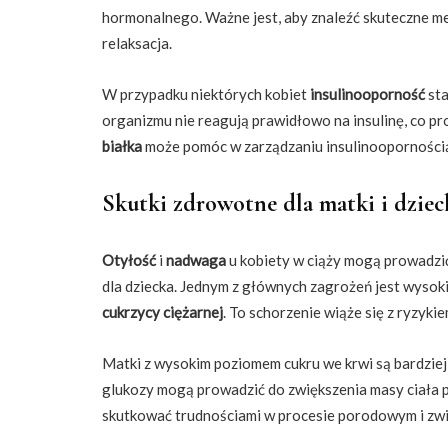
hormonalnego. Ważne jest, aby znaleźć skuteczne met
relaksacja.
W przypadku niektórych kobiet
insulinooporność
sta
organizmu nie reagują prawidłowo na insulinę, co p
białka
może pomóc w zarządzaniu insulinoopornością,
Skutki zdrowotne dla matki i dzie
Otyłość
i
nadwaga
u kobiety w ciąży mogą prowadz
dla dziecka. Jednym z głównych zagrożeń jest wysok
cukrzycy ciężarnej
. To schorzenie wiąże się z ryzyk
Matki z wysokim poziomem cukru we krwi są bardziej
glukozy mogą prowadzić do zwiększenia masy ciała 
skutkować trudnościami w procesie porodowym i zwi