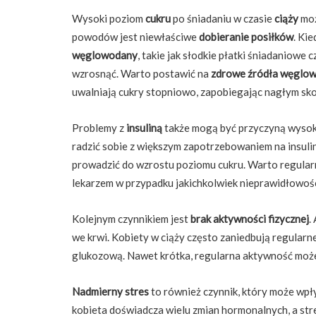
Wysoki poziom
cukru
po śniadaniu w czasie
ciąży
moż
powodów jest niewłaściwe
dobieranie posiłków
. Ki
węglowodany
, takie jak słodkie płatki śniadaniowe
wzrosnąć. Warto postawić na
zdrowe źródła węglo
uwalniają cukry stopniowo, zapobiegając nagłym sk
Problemy z
insuliną
także mogą być przyczyną wysoki
radzić sobie z większym zapotrzebowaniem na insul
prowadzić do wzrostu poziomu cukru. Warto regularn
lekarzem w przypadku jakichkolwiek nieprawidłowośc
Kolejnym czynnikiem jest
brak aktywności fizycznej
.
we krwi. Kobiety w ciąży często zaniedbują regular
glukozową. Nawet krótka, regularna aktywność moż
Nadmierny stres
to również czynnik, który może wpł
kobieta doświadcza wielu zmian hormonalnych, a s