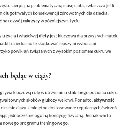
zęsto cierpią na problematyczną masę ciała, zwłaszcza jeśli
kiem długotrwałych konsekwencji zdrowotnych dla dziecka,
ść na rozwój
cukrzycy
w późniejszym życiu.
lu życia i właściwej
diety
jest kluczowa dla przyszłych matek.
atki i dziecka może skutkować lepszymi wyborami
 ryzyko powikłań związanych z wysokim poziomem cukru we
ach będąc w ciąży?
grywa kluczową rolę w utrzymaniu stabilnego poziomu cukru
 gwałtownych skoków glukozy we krwi. Ponadto,
aktywność
 okresie ciąży. Umiejętne dostosowanie regularnych ćwiczeń
jąc jednocześnie ogólną kondycję fizyczną. Jednak warto
iem nowego programu treningowego.