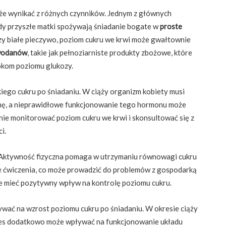
e wynikać z różnych czynników. Jednym z głównych
edy przyszłe matki spożywają śniadanie bogate w
proste
 czy białe pieczywo, poziom cukru we krwi może gwałtownie
wodanów
, takie jak pełnoziarniste produkty zbożowe, które
okom poziomu glukozy.
ego cukru po śniadaniu. W ciąży organizm kobiety musi
inę, a nieprawidłowe funkcjonowanie tego hormonu może
ie monitorować poziom cukru we krwi i skonsultować się z
i.
 Aktywność fizyczna pomaga w utrzymaniu równowagi cukru
ne ćwiczenia, co może prowadzić do problemów z gospodarką
e mieć pozytywny wpływ na kontrolę poziomu cukru.
ywać na wzrost poziomu cukru po śniadaniu. W okresie ciąży
tres dodatkowo może wpływać na funkcjonowanie układu